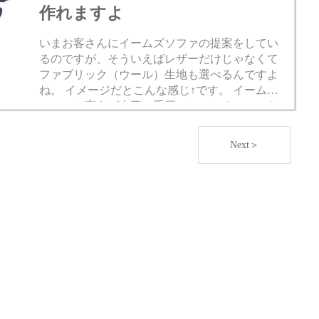
作れますよ
いまお客さんにイームズソファの提案をしてい
るのですが、そういえばレザーだけじゃなくて
ファブリック（ウール）生地も選べるんですよ
ね。 イメージだとこんな感じ↑です。 イームズ
ソファと言えば本革で重厚でとにかくスマート
で格好良いという印象ですが、ファブリックに
すると...
Next＞