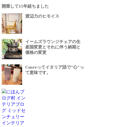
開業して15年経ちました
渡辺力のヒモイス
イームズラウンジチェアの生
産国変更とそれに伴う納期と
価格の変更
Cuoreってイタリア語で"心"っ
て意味です。