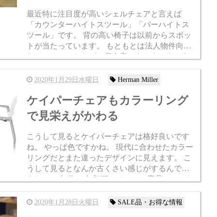
最近特に注目度が高いシェルチェアと言えば
「カウンターハイトスツール」「バーハイトス
ツール」です。 背の高い椅子は以前からスポッ
トが当たっています。 もともとは法人物件向け
なジャンルでしたが、個人宅でもカウンターを
用意することが増えましたのでそういった場所
に合わせてこ...
2020年1月29日水曜日
Herman Miller
ケイパーチェアもカラーリング
で見栄えがかわる
こうして見るとケイパーチェアは格好良いです
ね。 やっぱ色ですかね。 現代に合わせたカラー
リングだとまた違ったデザインに見えます。 こ
うして見るとなんか古くさい感じがするんです
よね。 90年代-00年初頭のオフィス家具といった
印象です。 いや実際ケイ...
2020年1月28日火曜日
SALE品・お得な情報