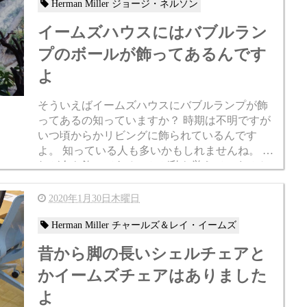
Herman Miller ジョージ・ネルソン
イームズハウスにはバブルラン
プのボールが飾ってあるんです
よ
そういえばイームズハウスにバブルランプが飾
ってあるの知っていますか？ 時期は不明ですが
いつ頃からかリビングに飾られているんです
よ。 知っている人も多いかもしれませんね。 そ
れが今も飾ってあるのかが私も覚えていません
でしたが、昨年ギャラリーエークワッドさんで
催されたイベ...
2020年1月30日木曜日
Herman Miller チャールズ＆レイ・イームズ
昔から脚の長いシェルチェアと
かイームズチェアはありました
よ