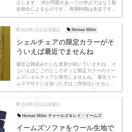
止します。 何か問題があっての停止ではなく製
造都合によるものです。 再開時期は未定です
が、再開する際には連絡がもらえるみたいなの
でそれまで当店も販売を一時停止します。 お考
えの方...
2020年1月23日木曜日
Herman Miller
シェルチェアの限定カラーがそ
ういえば最近でませんね
最近は雑談みたいな更新が続いていますね。 そ
ういえばここのところずっと限定カラーのイー
ムズシェルチェアが発売しませんね。 最近イー
ムズデザインを知った方はご存知ないかもしれ
ませんが、以前までポリプロピレン製のシェル
チェアではたびたび限定カラーのイームズシェ
ルチェアの発...
2020年1月22日水曜日
Herman Miller チャールズ＆レイ・イームズ
イームズソファをウール生地で