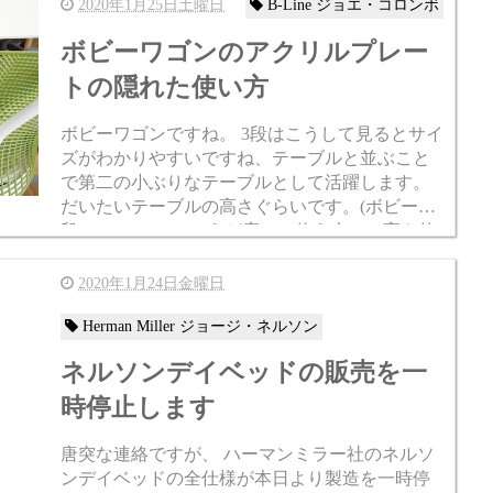
2020年1月25日土曜日
B-Line ジョエ・コロンボ
ボビーワゴンのアクリルプレー
トの隠れた使い方
ボビーワゴンですね。 3段はこうして見るとサイ
ズがわかりやすいですね、テーブルと並ぶこと
で第二の小ぶりなテーブルとして活躍します。
だいたいテーブルの高さぐらいです。(ボビー3
段はH735mm) ちょうど座って使う人には高さ的
に良しです。 最近は歯科医さんの方か...
2020年1月24日金曜日
Herman Miller ジョージ・ネルソン
ネルソンデイベッドの販売を一
時停止します
唐突な連絡ですが、 ハーマンミラー社のネルソ
ンデイベッドの全仕様が本日より製造を一時停