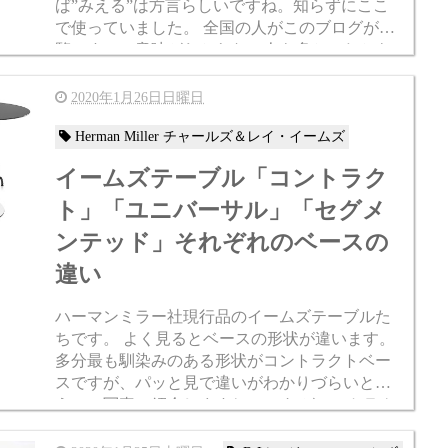
ば”みえる”は方言らしいですね。知らずにここ
で使っていました。 全国の人がこのブログがご
覧ですので意味がわからない人も多かったかも
しれません。 ”みえる"は愛知や東海？...
2020年1月26日日曜日
Herman Miller チャールズ＆レイ・イームズ
イームズテーブル「コントラク
ト」「ユニバーサル」「セグメ
ンテッド」それぞれのベースの
違い
ハーマンミラー社現行品のイームズテーブルた
ちです。 よく見るとベースの形状が違います。
多分最も馴染みのある形状がコントラクトベー
スですが、パッと見で違いがわかりづらいと思
うので写真で紹介しますね。 これがコントラク
トベース。 これがセグメン...