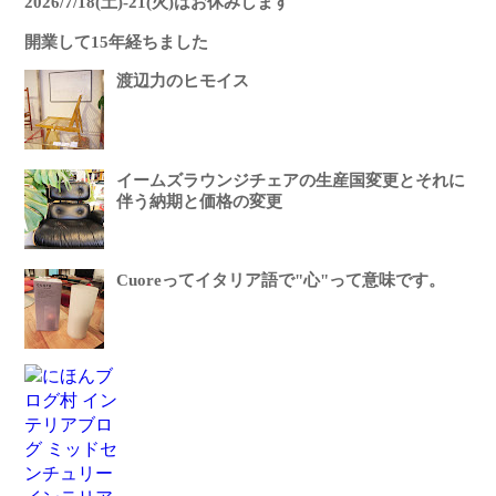
2026/7/18(土)-21(火)はお休みします
開業して15年経ちました
渡辺力のヒモイス
イームズラウンジチェアの生産国変更とそれに
伴う納期と価格の変更
Cuoreってイタリア語で"心"って意味です。