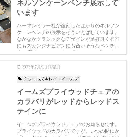
ネルソンケーンベンチ展示して
います
ハーマンミラー社が復刻したばかりのネルソン
ケーンベンチの展示をそういえばしています。
なかなかクラシックなデザインが格好良く和室
にもスカンジナビアンにも合いそうなベンチで
す。 基本はベンチでしょうね、テーブルとして
は使いづらい気がします。 良いデザインなので
使ってください。 既に...
2023年7月9日日曜日
チャールズ＆レイ・イームズ
イームズプライウッドチェアの
カラバリがレッドからレッドス
テインに
イームズプライウッドチェアのお知らせです。
プライウッドのカラバリですが、いつの間にか