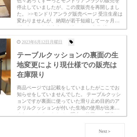
色々あってずーっとモンドリアンラグの販売を
停止していましたが、この度販売を再開しまし
た。 >>モンドリアンラグ販売ページ 受注生産は
変わりませんが、納期が若干短縮して一ヶ月ほ
どとなっております。 それにしてもラグについ
ては織元の価格改定から生産状況から長いあい
だ止まっ...
2023年6月12日月曜日
テーブルクッションの裏面の生
地変更により現仕様での販売は
在庫限り
商品ページでは記載をしていましたがここでお
知らせをしていませんでした。 テーブルクッシ
ョンですが裏面に使っていた滑り止め目的のア
クリルクッションが付いた生地の使用が出来な
くなってしまったため、現在の仕様での販売は
在庫のみとなります。 ウォッシャブルシートパ
ッド と同じ生地でした。...
Next＞