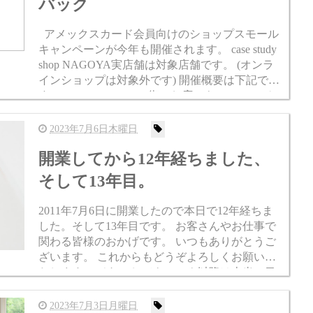
バック
アメックスカード会員向けのショップスモール
キャンペーンが今年も開催されます。 case study
shop NAGOYA実店舗は対象店舗です。 (オンラ
インショップは対象外です) 開催概要は下記で
す。 SHOP SMALL ® 街のお店でキャッシュバ
ック アメリカン・エキス...
2023年7月6日木曜日
開業してから12年経ちました、
そして13年目。
2011年7月6日に開業したので本日で12年経ちま
した。そして13年目です。 お客さんやお仕事で
関わる皆様のおかげです。 いつもありがとうご
ざいます。 これからもどうぞよろしくお願いい
たします。 それにしてもコロナ以降は本当に目
まぐるしく状況が変わりますよね。 先を読んで
道を作っ...
2023年7月3日月曜日