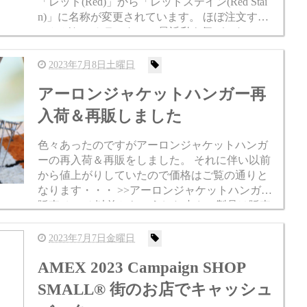
「レッド(Red)」から「レッドステイン(Red Stai
n)」に名称が変更されています。 ほぼ注文する
ことがないカラーなので最近私も気づいたので
すが、以前と変わらない気がするのであまり気
にしな...
2023年7月8日土曜日
アーロンジャケットハンガー再
入荷＆再販しました
色々あったのですがアーロンジャケットハンガ
ーの再入荷＆再販をしました。 それに伴い以前
から値上がりしていたので価格はご覧の通りと
なります・・・ >>アーロンジャケットハンガー
販売ページ 以前からこうした小さい製品は販売
が難しい状況にあったので辞めるつもりだった
のですが...
2023年7月7日金曜日
AMEX 2023 Campaign SHOP
SMALL® 街のお店でキャッシュ