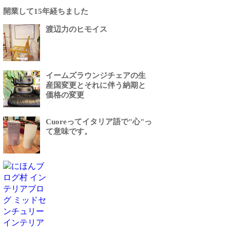
開業して15年経ちました
渡辺力のヒモイス
イームズラウンジチェアの生
産国変更とそれに伴う納期と
価格の変更
Cuoreってイタリア語で"心"っ
て意味です。