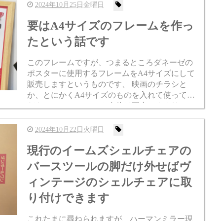
2024年10月25日金曜日
要はA4サイズのフレームを作っ
たという話です
このフレームですが、つまるところダネーゼの
ポスターに使用するフレームをA4サイズにして
販売しますというものです、 映画のチラシと
か、とにかくA4サイズのものを入れて使ってく
ださい。 このフレーム自体は国内でクオリティ
の高い仕上がりをしているのが売りですが、そ
れだけでは弱いのでオリ...
2024年10月22日火曜日
現行のイームズシェルチェアの
バースツールの脚だけ外せばヴ
ィンテージのシェルチェアに取
り付けできます
これたまに尋ねられますが、ハーマンミラー現