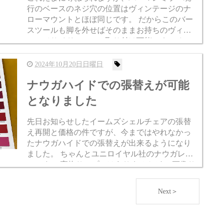
行のベースのネジ穴の位置はヴィンテージのナ
ローマウントとほぼ同じです。 だからこのバー
スツールも脚を外せばそのままお持ちのヴィン
テージサイドシェルに取り付け可能です。 トル
クスレンチが必要なのでご注意ください。(T28
ですがT27でもOK...
2024年10月20日日曜日
ナウガハイドでの張替えが可能
となりました
先日お知らせしたイームズシェルチェアの張替
え再開と価格の件ですが、今まではやれなかっ
たナウガハイドでの張替えが出来るようになり
ました。 ちゃんとユニロイヤル社のナウガレザ
ーです。 実物サンプルはありませんが。(画像サ
ンプルはあります) こだわりの人にはまたイーム
ズのシェルチェアを...
Next＞