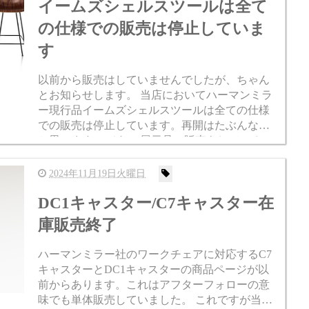
イームズシェルスツールは全て
の仕様での販売は停止していま
す
以前から販売はしていませんでしたが、ちゃん
とお知らせします。 当店においてハーマンミラ
ー現行品イームズシェルスツールは全ての仕様
での販売は停止しています。再開はたぶんない
と思います。 それで展示品の販売をしているの
ですが、全然これ売れません。 イームズプラス
チックサイドチェア ス...
2024年11月19日火曜日
DC1キャスター/C7キャスター在
庫販売終了
ハーマンミラー社のワークチェアに対応するC7
キャスターとDC1キャスターの商品ページが以
前からあります。これはアフターフォローの意
味でも単体販売していました。 これですが当店