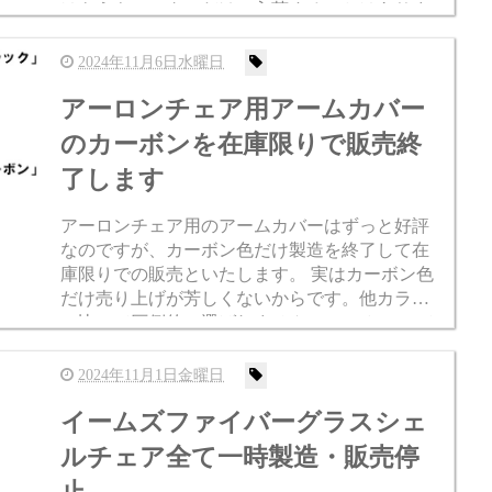
はもうキャスターだけで入荷することはありま
せんので在庫限りで販売終了となります。 すぐ
に欲しかった人は下記...
2024年11月6日水曜日
アーロンチェア用アームカバー
のカーボンを在庫限りで販売終
了します
アーロンチェア用のアームカバーはずっと好評
なのですが、カーボン色だけ製造を終了して在
庫限りでの販売といたします。 実はカーボン色
だけ売り上げが芳しくないからです。他カラー
に比べて圧倒的に選ばれません・・・ といって
も在庫はまだ大量にあるので全然これからも販
売は続けます。 でも物件...
2024年11月1日金曜日
イームズファイバーグラスシェ
ルチェア全て一時製造・販売停