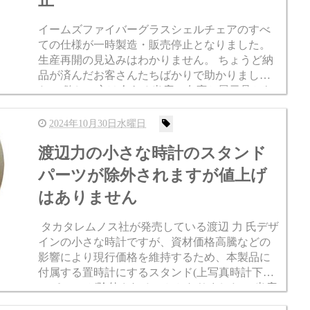
止
イームズファイバーグラスシェルチェアのすべ
ての仕様が一時製造・販売停止となりました。
生産再開の見込みはわかりません。 ちょうど納
品が済んだお客さんたちばかりで助かりまし
た。 欲しい方は今ある当店の在庫か展示品から
お選びください。 ※下記に各種在庫展示品のリ
ンクを貼りましたのでお...
2024年10月30日水曜日
渡辺力の小さな時計のスタンド
パーツが除外されますが値上げ
はありません
タカタレムノス社が発売している渡辺 力 氏デザ
インの小さな時計ですが、資材価格高騰などの
影響により現行価格を維持するため、本製品に
付属する置時計にするスタンド(上写真時計下部
のパーツ)が除外されることとなりました。 当店
も現在庫まではスタンドが付きますので欲しい