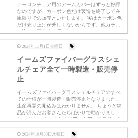
アーロンチェア用のアームカバーはずっと好評
なのですが、カーボン色だけ製造を終了して在
庫限りでの販売といたします。 実はカーボン色
だけ売り上げが芳しくないからです。他カラー
に比べて圧倒的に選ばれません・・・ といって
も在庫はまだ大量にあるので全然これからも販
売は続けます。 でも物件...
2024年11月1日金曜日
イームズファイバーグラスシェ
ルチェア全て一時製造・販売停
止
イームズファイバーグラスシェルチェアのすべ
ての仕様が一時製造・販売停止となりました。
生産再開の見込みはわかりません。 ちょうど納
品が済んだお客さんたちばかりで助かりまし
た。 欲しい方は今ある当店の在庫か展示品から
お選びください。 ※下記に各種在庫展示品のリ
ンクを貼りましたのでお...
2024年10月30日水曜日