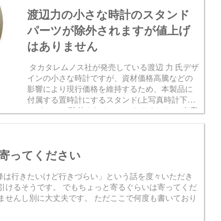
渡辺力の小さな時計のスタンド
パーツが除外されますが値上げ
はありません
タカタレムノス社が発売している渡辺 力 氏デザ
インの小さな時計ですが、資材価格高騰などの
影響により現行価格を維持するため、本製品に
付属する置時計にするスタンド(上写真時計下部
のパーツ)が除外されることとなりました。 当店
も現在庫まではスタンドが付きますので欲しい
方は下記からお願...
寄ってください
降は行きたいけど行きづらい」という話を度々いただき
引けるそうです。 でもちょっと寄るぐらいは寄ってくだ
ませんし別に大丈夫です。 ただここで何度も書いており