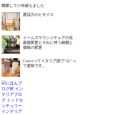
開業して15年経ちました
渡辺力のヒモイス
イームズラウンジチェアの生
産国変更とそれに伴う納期と
価格の変更
Cuoreってイタリア語で"心"っ
て意味です。