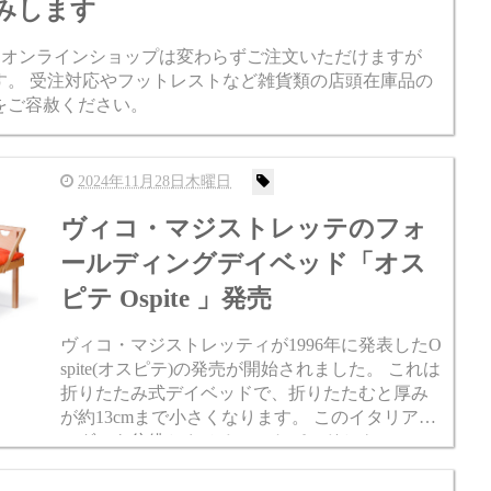
休みします
す。 オンラインショップは変わらずご注文いただけますが
す。 受注対応やフットレストなど雑貨類の店頭在庫品の
をご容赦ください。
2024年11月28日木曜日
ヴィコ・マジストレッテのフォ
ールディングデイベッド「オス
ピテ Ospite 」発売
ヴィコ・マジストレッティが1996年に発表したO
spite(オスピテ)の発売が開始されました。 これは
折りたたみ式デイベッドで、折りたたむと厚み
が約13cmまで小さくなります。 このイタリアン
モダンを彷彿とさせるシートパッドとクッショ
ンの色はマジストレッティの指定配色です。 普
段...