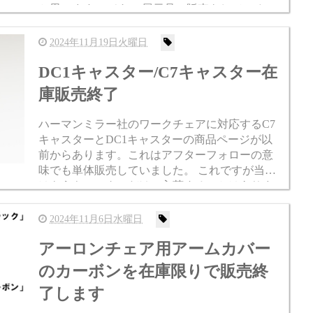
と思います。 それで展示品の販売をしているの
ですが、全然これ売れません。 イームズプラス
チックサイドチェア ス...
2024年11月19日火曜日
DC1キャスター/C7キャスター在
庫販売終了
ハーマンミラー社のワークチェアに対応するC7
キャスターとDC1キャスターの商品ページが以
前からあります。これはアフターフォローの意
味でも単体販売していました。 これですが当店
はもうキャスターだけで入荷することはありま
せんので在庫限りで販売終了となります。 すぐ
に欲しかった人は下記...
2024年11月6日水曜日
アーロンチェア用アームカバー
のカーボンを在庫限りで販売終
了します