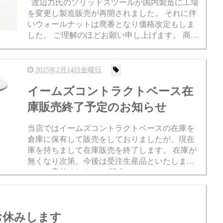
渡辺力氏のソリッドスツールが国内製造に工場
を変更し製造販売が再開されました。 それに伴
いウォールナットは廃番となり価格改定もしま
した。 ご理解のほどお願い申し上げます。 商品
ページ https://www.casestudynagoya.jp/SHOP/riki
_watan...
2025年2月14日金曜日
イームズコントラクトベース在
庫販売終了予定のお知らせ
当店ではイームズコントラクトベースの在庫を
倉庫に保有して販売をしておりましたが、現在
庫を持ちまして在庫販売を終了します。 在庫が
無くなり次第、今後は受注生産品といたします
のでご容赦ください。 販売ページ↓ https://www.c
asestudynagoya.jp/SHOP/h...
務をお休みします