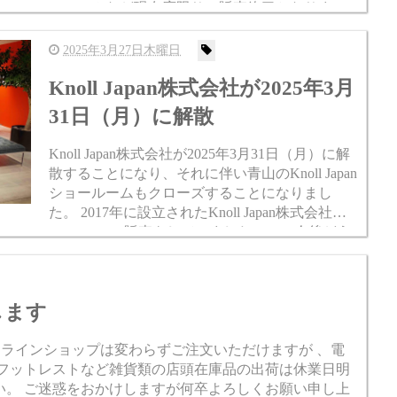
フレームなど現在庫限りで販売終了となりま
す。 【addLess/アドレス】特注ポストカードフレ
ーム 幅...
2025年3月27日木曜日
Knoll Japan株式会社が2025年3月
31日（月）に解散
Knoll Japan株式会社が2025年3月31日（月）に解
散することになり、それに伴い青山のKnoll Japan
ショールームもクローズすることになりまし
た。 2017年に設立されたKnoll Japan株式会社はK
noll Stduioの販売をしていましたので、今後どう
なる...
します
 オンラインショップは変わらずご注文いただけますが 、電
 フットレストなど雑貨類の店頭在庫品の出荷は休業日明
い。 ご迷惑をおかけしますが何卒よろしくお願い申し上