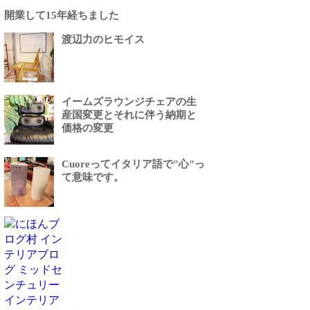
開業して15年経ちました
渡辺力のヒモイス
イームズラウンジチェアの生
産国変更とそれに伴う納期と
価格の変更
Cuoreってイタリア語で"心"っ
て意味です。