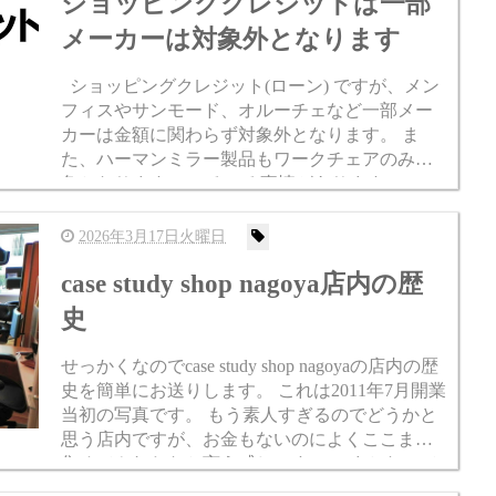
ショッピングクレジットは一部
メーカーは対象外となります
ショッピングクレジット(ローン) ですが、メン
フィスやサンモード、オルーチェなど一部メー
カーは金額に関わらず対象外となります。 ま
た、ハーマンミラー製品もワークチェアのみ対
象となります。 いろいろ事情がありますのでご
理解いただけますと幸いです。 よろしくお願い
いたします。 金...
2026年3月17日火曜日
case study shop nagoya店内の歴
史
せっかくなのでcase study shop nagoyaの店内の歴
史を簡単にお送りします。 これは2011年7月開業
当初の写真です。 もう素人すぎるのでどうかと
思う店内ですが、お金もないのによくここまで
集めてやれたなと言う感じです。 いまとなって
は珍しいもののオンパレードです。...