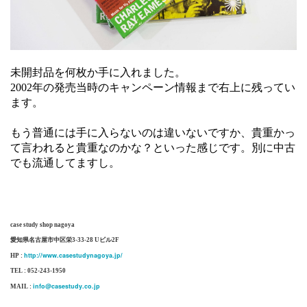
未開封品を何枚か手に入れました。
2002年の発売当時のキャンペーン情報まで右上に残ってい
ます。
もう普通には手に入らないのは違いないですか、貴重かっ
て言われると貴重なのかな？といった感じです。別に中古
でも流通してますし。
case study shop nagoya
愛知県名古屋市中区栄3-33-28 Uビル2F
http://www.casestudynagoya.jp/
HP :
TEL : 052-243-1950
info@casestudy.co.jp
MAIL :