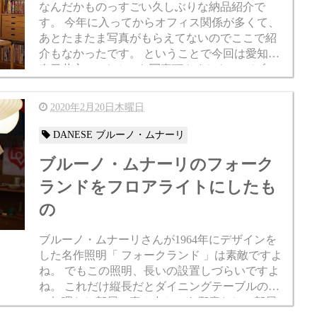
なんだかものっすごい久しぶりな納品紹介で
す。 今年に入ってからオフィス関係が多くて、
あとたまたま写真がもらえてないのでここで紹
介もなかったです。 ということで今回は愛知県
春日井市のAさんから写真頂きました。 バブル
ランプをお買い上げいただいたので、それを設
置し...
2020年2月20日木曜日
DANESE ブルーノ・ムナーリ
ブルーノ・ムナーリのフォーク
ランドをフロアライトにしたも
の
ブルーノ・ムナーリさんが1964年にデザインを
した名作照明「 フォークランド 」は素敵ですよ
ね。 でもこの照明、長いの設置しづらいですよ
ね。 これだけ縦長だとダイニングテーブルの上
は無理だし部屋の真ん中じゃあ邪魔だし、部屋