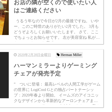
お店の隣が空くので使いたい人
はご連絡ください
うるう年なので今日が2月の最後ですね。 いや
ー、このご時世のありがたい2月でした。 3月も
どうぞよろしくお願いいたします。 さて、ここ
でちょっとお知らせです。 左が美容室ね 私が今
やっているこのお店「case study shop nagoya...
2020年2月28日金曜日
Herman Miller
ハーマンミラーよりゲーミング
チェアが発売予定
” ついに登場： 最高レベルの人間工学がゲーム
の世界に LogiCool Gとの独占パートナーシッ
プ：2020年春より開始。 イームズのアイコニッ
クなデザインから革新的なアーロンチェアま
で、ハーマンミラーは100年以上にわたって座る
という科学を築き上げてきました。 ...