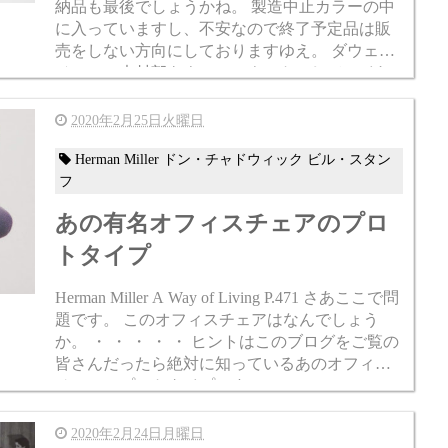
納品も最後でしょうかね。 製造中止カラーの中
に入っていますし、不安なので終了予定品は販
売をしない方向にしておりますゆえ。 ダウェル
ベースの木材部をウォールナットにしてワイヤ
ーをクロームにする仕様はたまに納...
2020年2月25日火曜日
Herman Miller ドン・チャドウィック ビル・スタン
フ
あの有名オフィスチェアのプロ
トタイプ
Herman Miller A Way of Living P.471 さあここで問
題です。 このオフィスチェアはなんでしょう
か。 ・ ・ ・ ・ ・ ヒントはこのブログをご覧の
皆さんだったら絶対に知っているあのオフィス
チェアのプロトタイプです。 ...
2020年2月24日月曜日