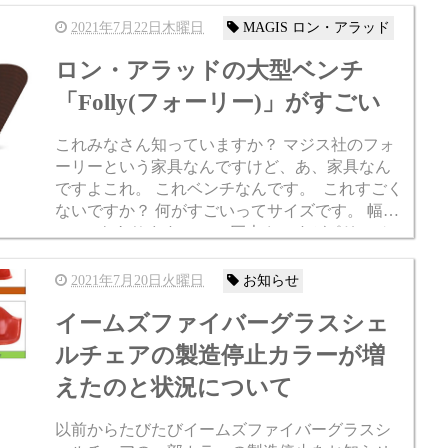
きは下記動画をご覧ください。 人々を楽しくさ
せる椅...
2021年7月22日木曜日
MAGIS ロン・アラッド
ロン・アラッドの大型ベンチ
「Folly(フォーリー)」がすごい
これみなさん知っていますか？ マジス社のフォ
ーリーという家具なんですけど、あ、家具なん
ですよこれ。 これベンチなんです。 これすごく
ないですか？ 何がすごいってサイズです。 幅が
360cmもあります。 この巨大さですがポリエチ
レン一体成型なので重量は105kgです。軽い。 デ
ザ...
2021年7月20日火曜日
お知らせ
イームズファイバーグラスシェ
ルチェアの製造停止カラーが増
えたのと状況について
以前からたびたびイームズファイバーグラスシ