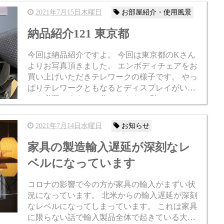
ラは本革製...
2021年7月15日木曜日
お部屋紹介・使用風景
納品紹介121 東京都
今回は納品紹介ですよ。 今回は東京都のKさん
よりお写真頂きました。 エンボディチェアをお
買い上げいただきテレワークの様子です。 やっ
ぱりテレワークともなるとディスプレイがいく
つも必要ですよね、分かります。 私はテレワー
クはやっていないですが、本格的にPCで仕事を
するとディスプレイ...
2021年7月14日水曜日
お知らせ
家具の製造輸入遅延が深刻なレ
ベルになっています
コロナの影響で今の方が家具の輸入がまずい状
況になっています。 北米からの輸入遅延が深刻
なレベルになってしまっています。 これは家具
に限らない話で輸入製品全体で起きている大き