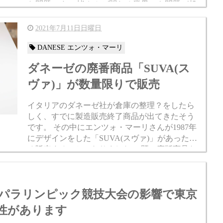
な問題です。 皆さんが関わる業界でも問題が起
きていますよね？ 港の滞留、コンテナ不足、海
洋コスト増大、人手不...
2021年7月11日日曜日
DANESE エンツォ・マーリ
ダネーゼの廃番商品「SUVA(ス
ヴァ)」が数量限りで販売
イタリアのダネーゼ社が倉庫の整理？をしたら
しく、すでに製造販売終了商品が出てきたそう
です。 その中にエンツォ・マーリさんが1987年
にデザインをした「SUVA(スヴァ)」があったた
め販売することになりました。 既に廃版商品な
ので在庫限りでの販売となります。 在庫はそれ
なりの数を用...
・パラリンピック競技大会の影響で東京
性があります