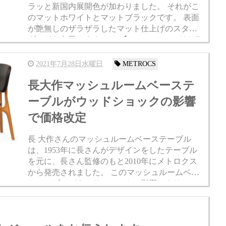
ラッと新国内展開色が加わりました。 それがこ
のマットホワイトとマットブラックです。 表面
が艶無しのザラザラしたマット仕上げのスタン
ダードな白黒ですよ。 >>【&tradition/アンドトラ
ディション】 フラワーポット...
2021年7月28日水曜日
METROCS
長大作マッシュルームベーステ
ーブルがウッドショックの影響
で価格改定
長 大作さんのマッシュルームベーステーブル
は、1953年に長さんがデザインをしたテーブル
を元に、長さん監修のもと2010年にメトロクス
から発売されました。 このマッシュルームベー
ステーブルがウッドショックの影響により9/1に
価格改定されることになります。 現在の価格￥2
42,00...