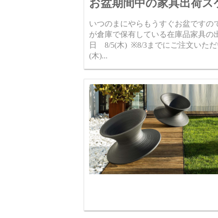
お盆期間中の家具出荷ス
いつのまにやらもうすぐお盆ですの
が倉庫で保有している在庫品家具の出
日 8/5(木) ※8/3までにご注文いた
(木)...