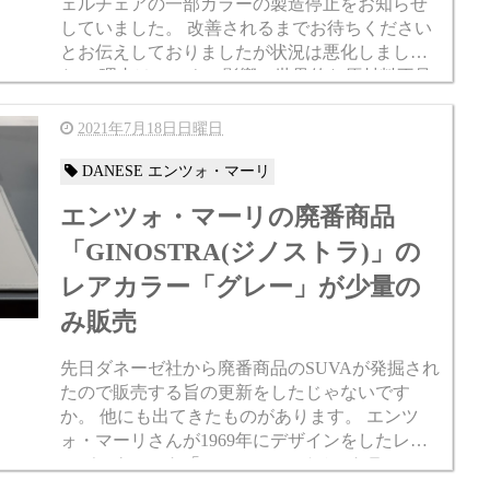
ェルチェアの一部カラーの製造停止をお知らせ
していました。 改善されるまでお待ちください
とお伝えしておりましたが状況は悪化しまし
た。 理由はコロナの影響で世界的な原材料不足
が起きており、ファイバーグラスチェアに関し
ては特に大きな影響を受けて...
2021年7月18日日曜日
DANESE エンツォ・マーリ
エンツォ・マーリの廃番商品
「GINOSTRA(ジノストラ)」の
レアカラー「グレー」が少量の
み販売
先日ダネーゼ社から廃番商品のSUVAが発掘され
たので販売する旨の更新をしたじゃないです
か。 他にも出てきたものがあります。 エンツ
ォ・マーリさんが1969年にデザインをしたレザ
ーデスクマット「GINOSTRA(ジノストラ)」の
レアカラーのグレーが出てきました。 ジノスト