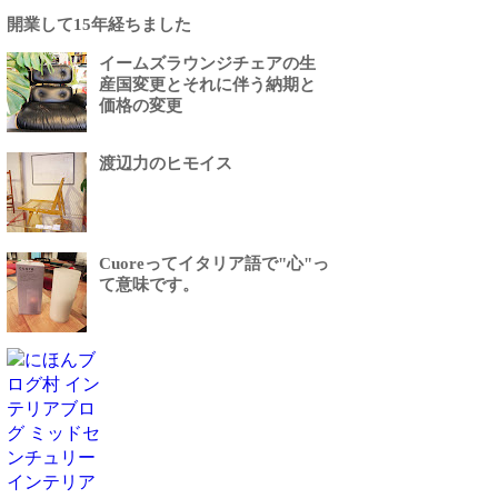
開業して15年経ちました
イームズラウンジチェアの生
産国変更とそれに伴う納期と
価格の変更
渡辺力のヒモイス
Cuoreってイタリア語で"心"っ
て意味です。