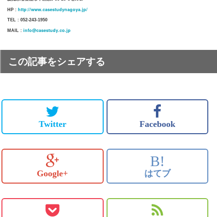
http://www.casestudynagoya.jp/
HP :
TEL : 052-243-1950
info@casestudy.co.jp
MAIL :
この記事をシェアする
Twitter
Facebook
B!
Google+
はてブ