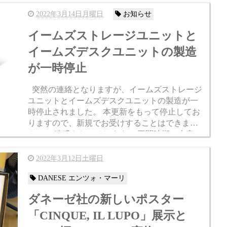
用的でもあり、見...
2022年3月14日月曜日
お知らせ
イームズストレージユニットと
イームズデスクユニットの製造
が一時停止
突然の連絡となりますが、イームズストレージ
ユニットとイームズデスクユニットの製造が一
時停止されました。 本更新をもって停止してお
りますので、新規でお受けすることはできませ
ん。 ご迷惑をおかけします。 再開時期は未定で
す。 生産体制に関わることでもあるので、再度
製造ができるよう...
2022年3月12日土曜日
DANESE エンツォ・マーリ
ダネーゼ社の新しいポスター
「CINQUE, IL LUPO」展示と