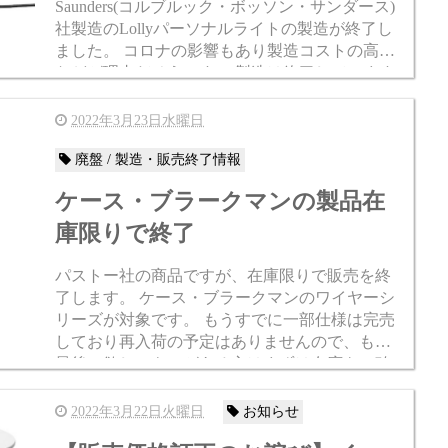
Saunders(コルブルック・ボッソン・サンダース)
社製造のLollyパーソナルライトの製造が終了し
ました。 コロナの影響もあり製造コストの高騰
などが理由だそうです。 製造は終了しています
が、メーカー倉庫に在庫がある...
2022年3月23日水曜日
廃盤 / 製造・販売終了情報
ケース・ブラークマンの製品在
庫限りで終了
パストー社の商品ですが、在庫限りで販売を終
了します。 ケース・ブラークマンのワイヤーシ
リーズが対象です。 もうすでに一部仕様は完売
しており再入荷の予定はありませんので、もし
最後に欲しいものがある方はまずは在庫をご確
認ください。 >>パストー製品一覧 case stud...
2022年3月22日火曜日
お知らせ