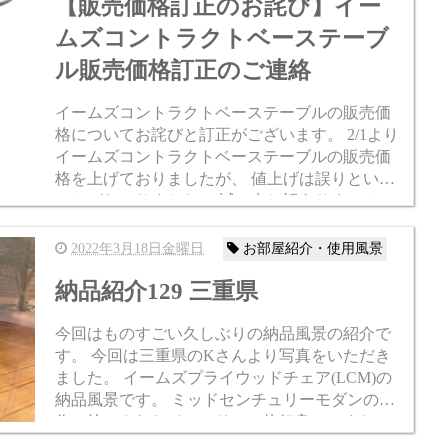
【販売価格訂正のお詫び】イー
ムズコントラクトベーステーブ
ル販売価格訂正のご連絡
イームズコントラクトベーステーブルの販売価
格についてお詫びと訂正がございます。 2/1より
イームズコントラクトベーステーブルの販売価
格を上げておりましたが、 値上げは誤りという
ことがわかりました。 誠に申し訳ありませんで
した。 2/1以降に販売をした全員に差額の返金を
いたしますの...
2022年3月18日金曜日
お部屋紹介・使用風景
納品紹介129 三重県
今回はものすごい久しぶりの納品風景の紹介で
す。 今回は三重県のKさんより写真をいただき
ました。 イームズプライウッドチェア(LCM)の
納品風景です。 ミッドセンチュリーモダンの名
作で統一されたインテリアで格好良いですね。
ベッドルームにちょっと座れる椅子があると実