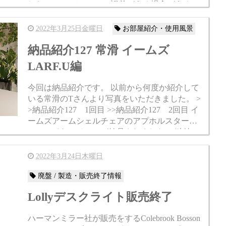
した。 21mmと20mmで誤差がある場合があるの
で約20mm表記とします。 case...
2022年3月25日金曜日
お部屋紹介・使用風景
納品紹介127 常滑 イームズ
LARF.U編
今回は納品紹介です。 以前から何度か紹介して
いる常滑のTさんより写真をいただきました。 >
>納品紹介127 1回目 >>納品紹介127 2回目 イ
ームズアームシェルチェアのアプホルスター＆
ローワイヤーベースが納品されました。 独特の
カラーコンビネーションが...
2022年3月24日木曜日
廃盤 / 製造・販売終了情報
Lollyデスクライト販売終了
ハーマンミラー社が販売をするColebrook Bosson