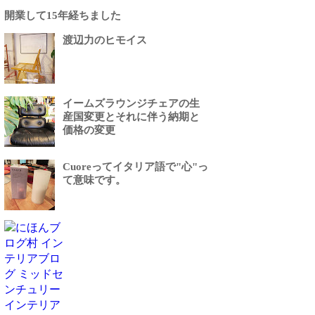
開業して15年経ちました
渡辺力のヒモイス
イームズラウンジチェアの生
産国変更とそれに伴う納期と
価格の変更
Cuoreってイタリア語で"心"っ
て意味です。