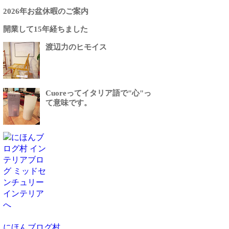
2026年お盆休暇のご案内
開業して15年経ちました
渡辺力のヒモイス
Cuoreってイタリア語で"心"っ
て意味です。
にほんブログ村