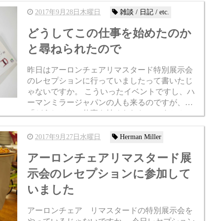
2017年9月28日木曜日
雑談 / 日記 / etc.
どうしてこの仕事を始めたのか
と尋ねられたので
昨日はアーロンチェアリマスタード特別展示会
のレセプションに行っていましたって書いたじ
ゃないですか。 こういったイベントですし、ハ
ーマンミラージャパンの人も来るのですが、
「どうしてこの仕事を始められたのですか？」
と尋ねられました。 いや別に初めて会う人でも
ないのですが ...
2017年9月27日水曜日
Herman Miller
アーロンチェアリマスタード展
示会のレセプションに参加して
いました
アーロンチェア リマスタードの特別展示会を