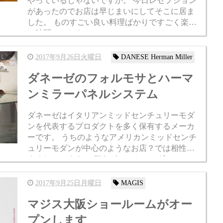
やっているじゃないですか。 今日レセプション
があったのでお店は早じまいにしてそこに居ま
した。 ものすごい良い料理ばかりですごく楽し
い時間でしたよ。 アーロンチェアのイベントで
すし、ハーマンミラーの人も来ますし...
2017年9月26日火曜日
DANESE Herman Miller
ダネーゼのフォルモサとハーマ
ンミラーパネルシステム
ダネーゼはイタリアンミッドセンチュリーモダ
ンを代表するプロダクトを多く保有するメーカ
ーです。 うちのようなアメリカンミッドセンチ
ュリーモダンが中心のようなお店？では相性が
よろしいですよ。 例えばこのカレンダー”フォル
モサ”なんかはイームズハウスの中に飾られてい
る写真...
2017年9月25日月曜日
MAGIS
マジス大阪ショールームがオー
プンします