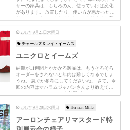
ザーの家具は、もちろのん、使っていけば変化
があります。 放置したり、使い方が悪かった
り、メンテナンスを全くしなかったりすると革
がダメになったりします。 革で気を付けないと
いけない...
2017年9月21日木曜日
チャールズ＆レイ・イームズ
ユニクロとイームズ
納期が11週間とかかかる製品は、もうそろそろ
オーダーをされないと年内は難しくなるでしょ
うね。 急ぐか参考にしてくださいね。 さて、今
回の内容はマハラムジャパンさんより教えても
らいました。 うちとは全然関係ないのですが、
たぶんこういった情報はみんなお好きだと思う
ので...
2017年9月20日水曜日
Herman Miller
アーロンチェアリマスタード特
別展示会の様子