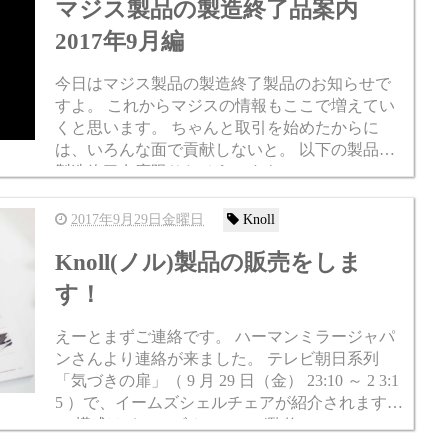
マジス製品の製造終了品案内
2017年9月編
今日はマジス製品の製造終了製品のお知らせで
すよ。 これからマジスの情報もここで増えてい
くと思います。 ちゃんと取引を始めたからに
は、いろんな面で貢献しないと。 以下の製品が
製造終了在庫限りだそうですよ。 Pebbles HP htt
p://www.m...
2017年9月29日金曜日
Knoll
Knoll(ノル)製品の販売をしま
す！
えーとまずご連絡です。 ハーマンミラージャパ
ンさんより連絡が来ました。 テレビ朝日系列
「気づきの扉」（ 9 月 29 日（金） 23:10 ～ 2 3:1
5 ）で、イームズシェルチェアが紹介されます。
（ 構成はイームズオフィスが監修） ハーマンミ
ラーストアで撮影した...