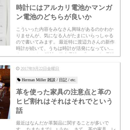
時計にはアルカリ電池かマンガ
ン電池のどちらが良いか
こういった内容をみなさん興味があるのかわか
りませんが、気になる人がたまにいらっしゃる
ので書いてみます。 最近特に渡辺力さんの新作
時計が続いて、うちは時計が活発になっていま
す。 そんな、時計に使う電池は「マンガン電池
を使うべきかどうか？」です。 今日の話題は。
な...
2017年9月22日金曜日
Herman Miller 雑談 / 日記 / etc.
革を使った家具の注意点と革の
ヒビ割れはそれはそれでという
話
最近はなんだか革製品に関することが多いで
す。 たまたまでしょうか。 さて、革の家具、レ