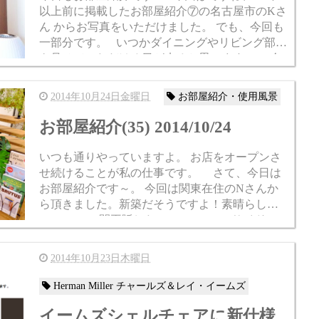
以上前に掲載したお部屋紹介⑦の名古屋市のKさ
ん からお写真をいただけました。 でも、今回も
一部分です。 いつかダイニングやリビング部分
を見せていただける日が来ると思います！ 今
回の中...
2014年10月24日金曜日
お部屋紹介・使用風景
お部屋紹介(35) 2014/10/24
いつも通りやっていますよ。 お店をオープンさ
せ続けることが私の仕事です。 さて、今日は
お部屋紹介です～。 今回は関東在住のNさんか
ら頂きました。新築だそうですよ！素晴らし
い。 この間再販した T-710スモールサイドテ
ーブル ...
2014年10月23日木曜日
Herman Miller チャールズ＆レイ・イームズ
イームズシェルチェアに新仕様