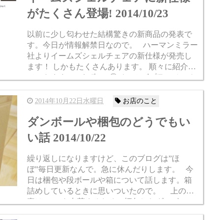
がたくさん登場! 2014/10/23
以前に少し匂わせた結構驚きの新商品の発表で
す。今日が情報解禁日なので。 ハーマンミラー
社よりイームズシェルチェアの新仕様が発売し
ます！ しかもたくさんあります。 順々に紹介し
ていきます。 まず、 ①イームズプラスチック
シェルチェアに新...
2014年10月22日水曜日
お店のこと
ダンボールや梱包のどうでもい
い話 2014/10/22
繰り返しになりますけど、このブログは”ほ
ぼ”毎日更新なんで。急に休んだりします。 今
日は梱包や段ボールや箱について話します。箱
詰めしているときに思いついたので。 上の写
真はT-710を出荷するために梱包したダンボール
ですが、ただの無地ダンで、...