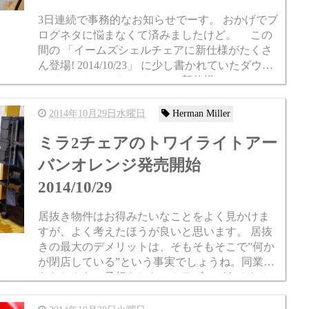
3日連続で事務的なお知らせでーす。 おかげでブ
ログネタに悩まなくて済みましたけど。 この
間の 「イームズシェルチェアに新仕様がたくさ
ん登場! 2014/10/23」 に少し書かれていたダウェ
ルベースとロッカーベースの新仕様についてで
すが、もっと詳細な案内...
2014年10月29日水曜日
Herman Miller
ミラ2チェアのトワイライトアー
バンオレンジ発売開始
2014/10/29
居抜き物件はお得みたいなことをよく見かけま
すが、よく考えたほうが良いと思います。 居抜
きの最大のデメリットは、そもそもそこで”何か
が閉店している”という事実でしょうね。同業な
らなおさら。予想もしないトラブルがあるもん
です。 いきなりなに書いてんだって話ですが、
今...