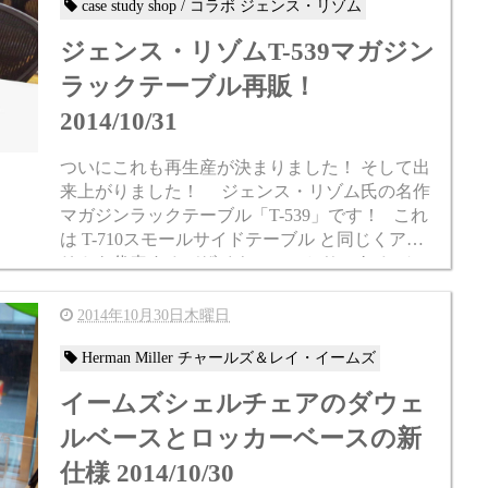
case study shop / コラボ ジェンス・リゾム
ジェンス・リゾムT-539マガジン
ラックテーブル再販！
2014/10/31
ついにこれも再生産が決まりました！ そして出
来上がりました！ ジェンス・リゾム氏の名作
マガジンラックテーブル「T-539」です！ これ
は T-710スモールサイドテーブル と同じくアメ
リカを代表するデザイナーのひとりである ジェ
ンス・リゾ...
2014年10月30日木曜日
Herman Miller チャールズ＆レイ・イームズ
イームズシェルチェアのダウェ
ルベースとロッカーベースの新
仕様 2014/10/30