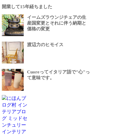
開業して15年経ちました
イームズラウンジチェアの生
産国変更とそれに伴う納期と
価格の変更
渡辺力のヒモイス
Cuoreってイタリア語で"心"っ
て意味です。