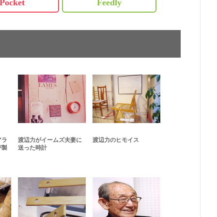
Pocket
Feedly
アラ
渡辺力がイームズ夫妻に
渡辺力のヒモイス
が製
送った時計