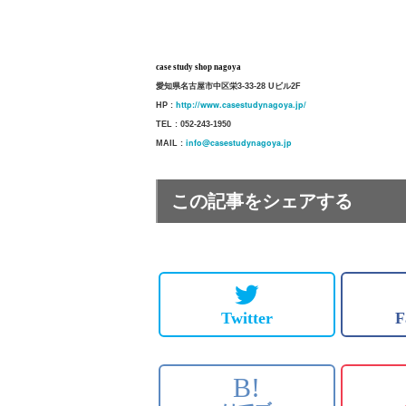
case study shop nagoya
愛知県名古屋市中区栄3-33-28 Uビル2F
http://www.casestudynagoya.jp/
HP :
TEL : 052-243-1950
info@casestudynagoya.jp
MAIL :
この記事をシェアする
Twitter
F
B!