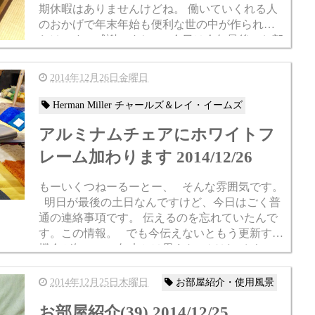
期休暇はありませんけどね。 働いていくれる人
のおかげで年末年始も便利な世の中が作られる
わけです。感謝ですね。 今日は今年最後のお部
屋紹介です！ 今回は長野県のTさんから...
2014年12月26日金曜日
Herman Miller チャールズ＆レイ・イームズ
アルミナムチェアにホワイトフ
レーム加わります 2014/12/26
もーいくつねーるーとー、 そんな雰囲気です。
明日が最後の土日なんですけど、今日はごく普
通の連絡事項です。 伝えるのを忘れていたんで
す。この情報。 でも今伝えないともう更新する
機会が無いので年末とは思えないほどのさらっ
とした内容です！ ...
2014年12月25日木曜日
お部屋紹介・使用風景
お部屋紹介(39) 2014/12/25