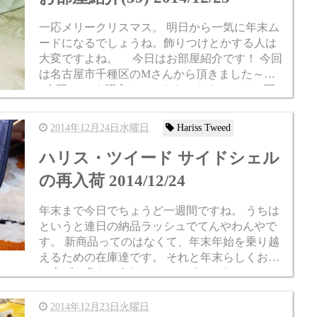
一応メリークリスマス。 明日から一気に年末ム
ードになるでしょうね。飾りつけとかする人は
大変ですよね。 今日はお部屋紹介です！ 今回
は名古屋市千種区のMさんから頂きました～。
今回T-710を購入していただいたきっかけで写
真をい...
2014年12月24日水曜日
Hariss Tweed
ハリス・ツイード サイドシェル
の再入荷 2014/12/24
年末まで今日でちょうど一週間ですね。 うちは
というと連日の納品ラッシュでてんやわんやで
す。 新商品ってのはなくて、年末年始を乗り越
えるための在庫達です。 それと年末らしくお買
い上げの多さにうれしさいっぱいです。 ついで
に手もいっぱい。 あ、別に忙しそうだな～...
2014年12月23日火曜日