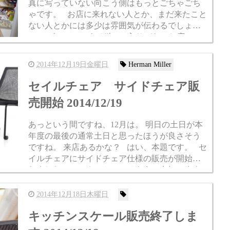
真に写っていない向こう側はもっとごちゃごち
ゃです。 お店に来れない人とか、まだ来たこと
ない人とかには多少は雰囲気が伝わるでしょう
か。 ビルの2Fにある狭い&入りづらいお店で
す。 目に見...
2014年12月19日金曜日
Herman Miller
セイルチェア サイドチェア販
売開始 2014/12/19
あっという間ですね、12月は。 明日の土日が本
年度の最後の通常土日と思ったほうが良さそう
ですね。 来店あるかな？ はい、本題です。 セ
イルチェアにサイドチェア仕様の販売が開始さ
れました。 セイルチェア はもうご存知ですよ
ね、Herma...
2014年12月18日木曜日
キッチンスケール販売終了しま