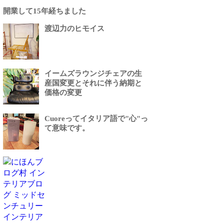
開業して15年経ちました
渡辺力のヒモイス
イームズラウンジチェアの生
産国変更とそれに伴う納期と
価格の変更
Cuoreってイタリア語で"心"っ
て意味です。