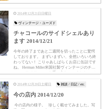
良い。 世間の流れとか、ブームとか流行とか、
なんかそんなのが苦手なだけです。 おかげさま
ですごく好...
2014年12月21日日曜日
ヴィンテージ・ユーズド
チャコールのサイドシェルあり
ます 2014/12/21
今年の終了まであと二週間を切ったことに驚愕
しております。 まずいまずい、全然いろいろ終
わってない！ こりゃあしばらくお店に缶詰です
ね。 Herman Miller米国社製ヴィンテージのチャ
コールサイドシェルを手に入れていました。 そ
ういえば報告するのを忘れていまし...
2014年12月20日土曜日
雑談 / 日記 / etc.
今の店内 2014/12/20
今の店内の様子。 珍しく載せてみました。写