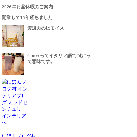
2026年お盆休暇のご案内
開業して15年経ちました
渡辺力のヒモイス
Cuoreってイタリア語で"心"っ
て意味です。
にほんブログ村