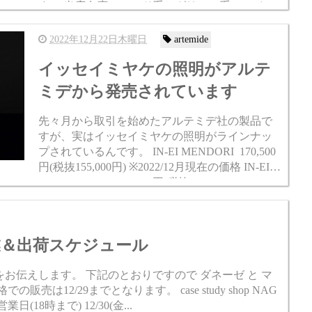
す。 当店在庫のレッド系とグリーン系のセイル
チェア在庫のアームパッドは同色に揃えていま
したが、廃番カラ...
2022年12月22日木曜日
artemide
イッセイミヤケの照明がアルテ
ミデから発売されています
先々月から取引を始めたアルテミデ社の製品で
すが、実はイッセイミヤケの照明がラインナッ
プされているんです。 IN-EI MENDORI 170,500
円(税抜155,000円) ※2022/12月現在の価格 IN-EI
MINOMUSHI S 280,500円(税抜255,000...
の営業＆出荷スケジュール
お伝えします。 下記のとおりですので ダネーゼ と マ
は12/29までとなります。 case study shop NAG
(18時まで) 12/30(金...