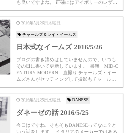
も良いですよね。 正確にはアイボリーのレザー
です。 （MCLレザーというもうちょっと高いレ
ザーだとホワイトがあります） なんと...
2016年5月26日木曜日
チャールズ＆レイ・イームズ
日本式なイームズ 2016/5/26
ブログの書き溜めはしていませんので、いつも
その日に書いて更新しています。 書籍 MID-C
ENTURY MODERN 直撮り チャールズ・イー
ムズさんがセッティングして撮影もチャールズ
さんです。これ。 Pure and simple. かなりのジャ
パニー...
2016年5月25日水曜日
DANESE
ダネーゼの話 2016/5/25
今日はですね、そもそもDANESEってなに？と
いう話をします。 イタリアのメーカーではある