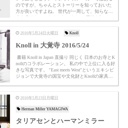
のですが、ちゃんとストーリーを知っておいた
方が良いですよね。 世代が一周して、知らない
人も多くなってきましたからね。 価値を知って
もらって市場を広げるのが大事です。何度も同
じこと書いて...
2016年5月24日火曜日
Knoll
Knoll in 大覚寺 2016/5/24
書籍 Knoll in Japan 直撮り 同じく 日本のお寺とK
nollのコラボレーション。 私の中で上位に入る好
きな写真です。 "East meets West"というエキシビ
ジョンで大覚寺の国宝や文化財とKnollの家具に
フォ...
2016年5月23日月曜日
Herman Miller YAMAGIWA
タリアセンとハーマンミラー