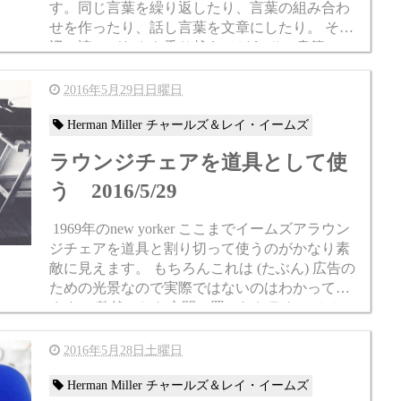
す。同じ言葉を繰り返したり、言葉の組み合わ
せを作ったり、話し言葉を文章にしたり。 その
辺の読みづらさを乗り越えてどうぞ。 書籍 Chair
s直撮り さて、先々月、イームズワイヤー...
2016年5月29日日曜日
Herman Miller チャールズ＆レイ・イームズ
ラウンジチェアを道具として使
う 2016/5/29
1969年のnew yorker ここまでイームズアラウン
ジチェアを道具と割り切って使うのがかなり素
敵に見えます。 もちろんこれは (たぶん) 広告の
ための光景なので実際ではないのはわかってい
ます。 整然とした空間に置かれたラウンジチェ
アは最高、使い倒してなん...
2016年5月28日土曜日
Herman Miller チャールズ＆レイ・イームズ