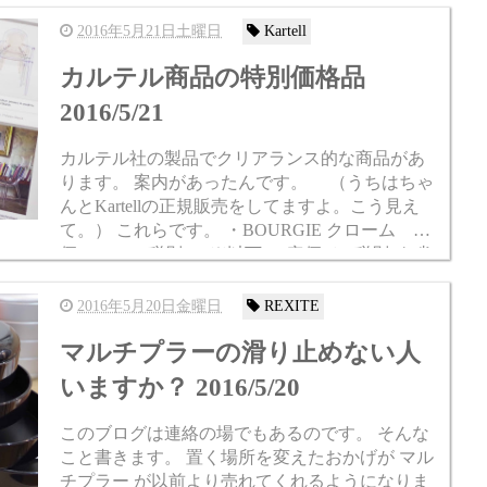
rom the Vitra...
2016年5月21日土曜日
Kartell
カルテル商品の特別価格品
2016/5/21
カルテル社の製品でクリアランス的な商品があ
ります。 案内があったんです。 （うちはちゃ
んとKartellの正規販売をしてますよ。こう見え
て。） これらです。 ・BOURGIE クローム 定
価￥62,800(税別) ※以下、”定価”と”税別”を省
きます。 ・S...
2016年5月20日金曜日
REXITE
マルチプラーの滑り止めない人
いますか？ 2016/5/20
このブログは連絡の場でもあるのです。 そんな
こと書きます。 置く場所を変えたおかげが マル
チプラー が以前より売れてくれるようになりま