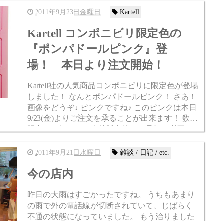
2011年9月23日金曜日
Kartell
Kartell コンポニビリ限定色の
『ポンパドールピンク』登
場！ 本日より注文開始！
Kartell社の人気商品コンポニビリに限定色が登場
しました！ なんとポンパドールピンク！ さあ！
画像をどうぞ↓ ピンクですね♪ このピンクは本日
9/23(金)よりご注文を承ることが出来ます！ 数量
限定で、無くなり次第販売終了の品切れ必死の
商品です。 前回のグリーンも速攻で販売終...
2011年9月21日水曜日
雑談 / 日記 / etc.
今の店内
昨日の大雨はすごかったですね。 うちもあまり
の雨で外の電話線が切断されていて、じばらく
不通の状態になっていました。 もう治りました