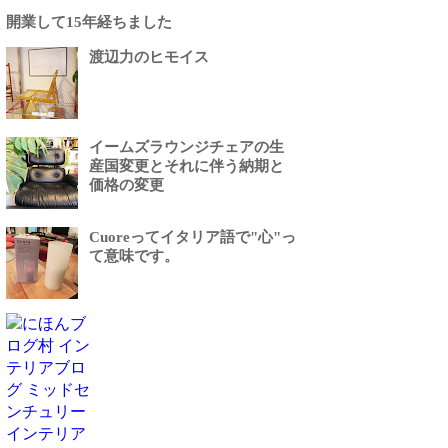
開業して15年経ちました
渡辺力のヒモイス
イームズラウンジチェアの生
産国変更とそれに伴う納期と
価格の変更
Cuoreってイタリア語で"心"っ
て意味です。