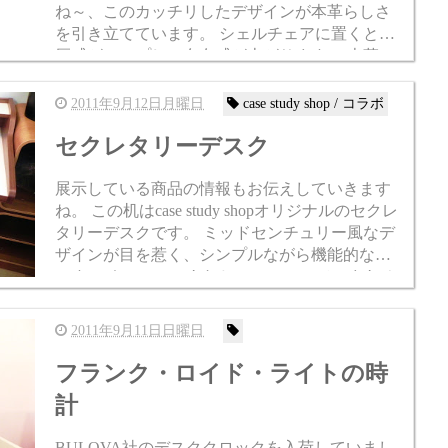
ね～、このカッチリしたデザインが本革らしさ
を引き立てています。 シェルチェアに置くと重
厚感がアップし、存在感が上がります。 本革の
特性上、変色や色落ちがありますが、それが良
さでもありますよ...
2011年9月12日月曜日
case study shop / コラボ
セクレタリーデスク
展示している商品の情報もお伝えしていきます
ね。 この机はcase study shopオリジナルのセクレ
タリーデスクです。 ミッドセンチュリー風なデ
ザインが目を惹く、シンプルながら機能的な机
です。 ネルソンのあれじゃ・・・って、まあそ
うなんですけどね。 でも、Herman Mil...
2011年9月11日日曜日
フランク・ロイド・ライトの時
計
BULOVA社のデスククロックを入荷していまし