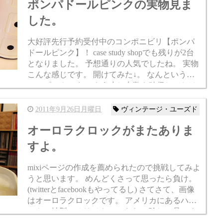
ポンパドールピンクの実物見ま
した。
大好評先行予約受付中のコンポニビリ【ポンパ
ドールピンク】！ case study shopでも残りが2台
となりました。 予想通りの人気でしたね。 実物
こんな感じです。 開けてみた↓。 なんという
か、ピンクです。 もう少し台数を確保しておけ
ば良かったかな？と思ったりもします。 しか...
2011年9月26日月曜日
ヴィンテージ・ユーズド
オーロラクロックがまたありま
すよ。
mixiページの作成を薦められたので挑戦してみよ
うと思います。 めんどくさって思ったら負け。
(twitterとfacebookもやってるし) さてさて、画像
はオーロラクロックです。 アメリカにあるハミ
ルトン社製のオリジナルですよ。 珍しい品です
がお店に一点だけあります。 珍しい言...