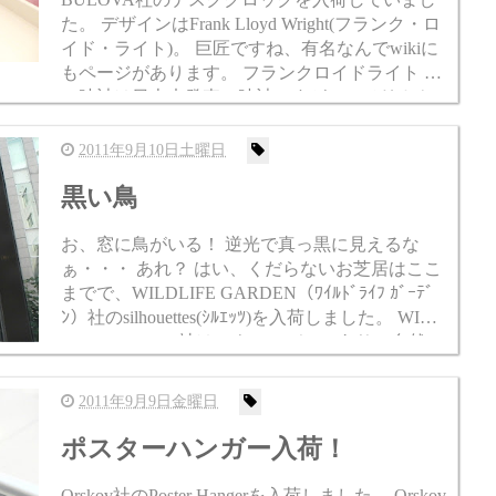
た。 デザインはFrank Lloyd Wright(フランク・ロ
イド・ライト)。 巨匠ですね、有名なんでwikiに
もページがあります。 フランクロイドライト こ
の時計は日本未発売の時計ですが、アメリカや
海外では購入することが出来ます...
2011年9月10日土曜日
黒い鳥
お、窓に鳥がいる！ 逆光で真っ黒に見えるな
ぁ・・・ あれ？ はい、くだらないお芝居はここ
までで、WILDLIFE GARDEN（ﾜｲﾙﾄﾞﾗｲﾌ ｶﾞｰﾃﾞ
ﾝ）社のsilhouettes(ｼﾙｴｯﾂ)を入荷しました。 WILD
LIFE GAEDEN社はスウェーデンにあり、自然
と...
2011年9月9日金曜日
ポスターハンガー入荷！
Orskov社のPoster Hangerを入荷しました。 Orskov