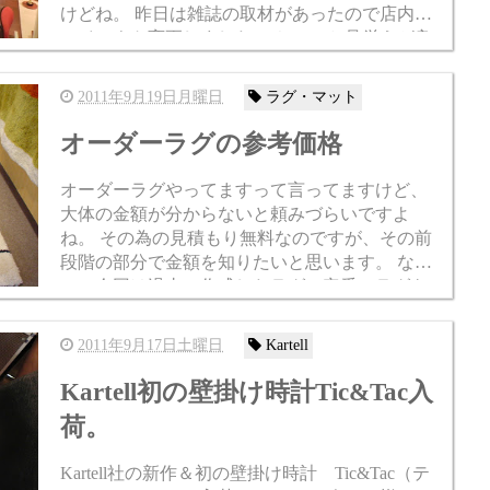
けどね。 昨日は雑誌の取材があったので店内を
レイアウト変更しました。 ちょっと見栄えが良
いようにしてみましたよ。 上の写真が今の店内
の様子です。 実...
2011年9月19日月曜日
ラグ・マット
オーダーラグの参考価格
オーダーラグやってますって言ってますけど、
大体の金額が分からないと頼みづらいですよ
ね。 その為の見積もり無料なのですが、その前
段階の部分で金額を知りたいと思います。 なの
で、今回は過去に作成したラグ、定番のラグを
見積もりしなおしてみましたので参考にしてく
ださいね。 尚、新価格です...
2011年9月17日土曜日
Kartell
Kartell初の壁掛け時計Tic&Tac入
荷。
Kartell社の新作＆初の壁掛け時計 Tic&Tac（テ