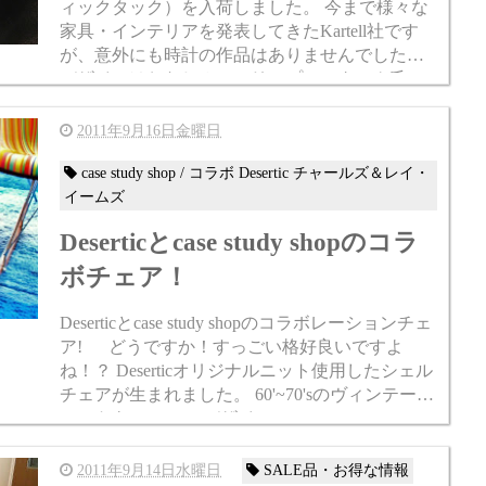
ィックタック）を入荷しました。 今まで様々な
家具・インテリアを発表してきたKartell社です
が、意外にも時計の作品はありませんでした。
デザインはおなじみフィリップ・スタルク氏。
色使いからも同氏のこだわりが見え...
2011年9月16日金曜日
case study shop / コラボ Desertic チャールズ＆レイ・
イームズ
Deserticとcase study shopのコラ
ボチェア！
Deserticとcase study shopのコラボレーションチェ
ア! どうですか！すっごい格好良いですよ
ね！？ Deserticオリジナルニット使用したシェル
チェアが生まれました。 60'~70'sのヴィンテージ
ニットを、Deserticデザイ...
2011年9月14日水曜日
SALE品・お得な情報