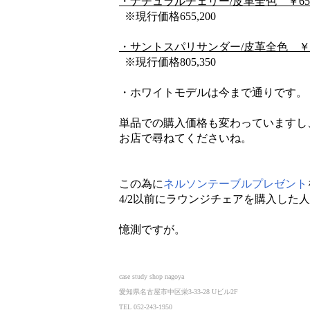
・ナチュラルチェリー/皮革全色 ￥653,
※現行価格655,200
・サントスパリサンダー/皮革全色 ￥777
※現行価格805,350
・ホワイトモデルは今まで通りです。
単品での購入価格も変わっていますし
お店で尋ねてくださいね。
この為に
ネルソンテーブルプレゼント
4/2以前にラウンジチェアを購入した
憶測ですが。
case study shop nagoya
愛知県名古屋市中区栄3-33-28 Uビル2F
TEL 052-243-1950