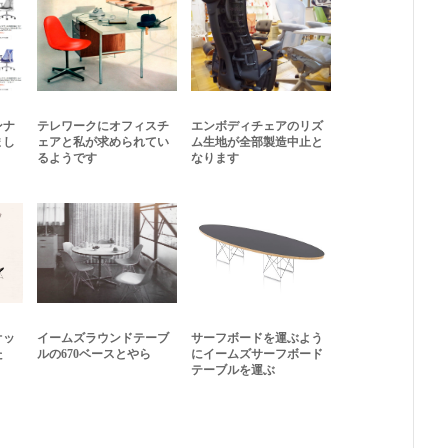
ンナ
テレワークにオフィスチ
エンボディチェアのリズ
まし
ェアと私が求められてい
ム生地が全部製造中止と
るようです
なります
オッ
イームズラウンドテーブ
サーフボードを運ぶよう
た
ルの670ベースとやら
にイームズサーフボード
テーブルを運ぶ