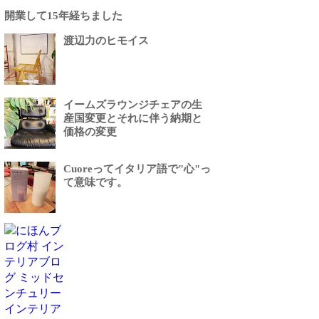
開業して15年経ちました
渡辺力のヒモイス
イームズラウンジチェアの生
産国変更とそれに伴う納期と
価格の変更
Cuoreってイタリア語で"心"っ
て意味です。