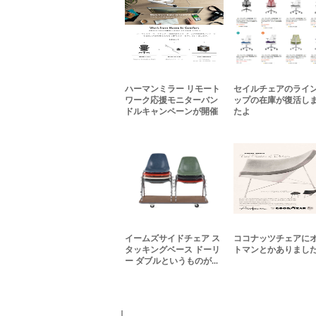
ハーマンミラー リモート
セイルチェアのライ
ワーク応援モニターバン
ップの在庫が復活し
ドルキャンペーンが開催
たよ
イームズサイドチェア ス
ココナッツチェアに
タッキングベース ドーリ
トマンとかありまし
ー ダブルというものが...