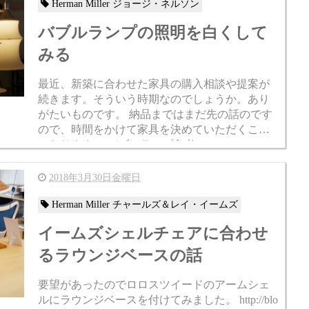
Herman Miller ジョージ・ネルソン
バブルランプの照明を白くして
みる
最近、新築に合わせた家具の購入相談や提案が
続きます。そういう時期なのでしょうか。あり
がたいものです。 納品まではまだ先の話のです
ので、時間をかけて家具を決めていただくこと
になります。 バブルランプ参考 http://royal-furnitu
re.co.jp/produ...
2018年3月30日金曜日
Herman Miller チャールズ＆レイ・イームズ
イームズシェルチェアに合わせ
るラウンジベースの話
要望があったのでロロスツイードのアームシェ
ルにラウンジベースを付けてみました。 http://blo