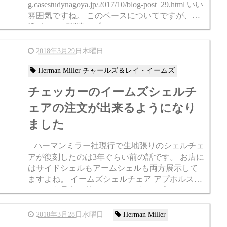
g.casestudynagoya.jp/2017/10/blog-post_29.html いい
雰囲気ですね。 このベースについてですが、最
近イームズ関連のプロ...
2018年3月29日木曜日
Herman Miller チャールズ＆レイ・イームズ
チェッカーのイームズシェルチ
ェアの注文が出来るようになり
ました
ハーマンミラー社現行で生地張りのシェルチェ
アが復刻したのは3年ぐらい前の話です。 お店に
はサイドシェルもアームシェルも両方展示して
ますよね。 イームズシェルチェア アプホルスタ
ーという品名が付いていますが、アプホルスタ
ーは”生地張り”的な意味です。 ...
2018年3月28日水曜日
Herman Miller