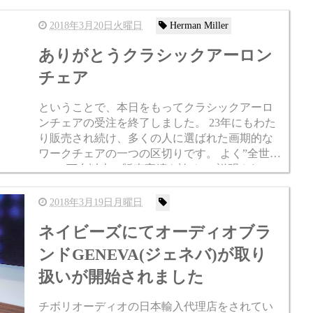
ンミラー社の一部ワークチェアに在庫切れや納
期遅延などが起...
2018年3月20日火曜日
Herman Miller
ありがとうクラシックアーロン
チェア
ということで、本日をもってクラシックアーロ
ンチェアの受注を終了しました。 23年にもわた
り販売され続け、多くの人に選ばれた画期的な
ワークチェアの一つの区切りです。 よく”全世界
で700万台以上の販売実績を誇る”と説明されて
いるのですが、最新の実績では750万台以上なん
で...
2018年3月19日月曜日
ネイビーズにてオーディオブラ
ンドGENEVA(ジェネバ)が取り
扱いが開始されました
チボリオーディオの日本輸入代理店をされてい