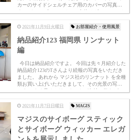
カーのサイドシェルチェア用のカバーの写真で
す。 イームズシェルチェア自体はヴィンテージ
品で、その座り心地をアップさせるためにカバ
ーを購入いただき、さ...
2021年11月9日火曜日
お部屋紹介・使用風景
納品紹介123 福岡県 リンナット
編
今日は納品紹介ですよ。 今回は先々月紹介した
納品紹介123のTさんより続報の写真をいただき
ました。 あれから マジス社のリンナット を全種
類お買い上げいただきまして、その光景の写真
です。 よく見るとリンナットが各地に散らばっ
ていますよね？ 夜になれば全部点灯させること
で楽しい...
2021年11月7日日曜日
MAGIS
マジスのサイボーグ スティック
とサイボーグ ウィッカー エレガ
ントを展示しました