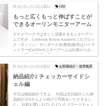
をしています。 そんなピート・ハインさんのス
ーパーエッグというペ...
2021年11月13日土曜日
CBS
もっと広くもっと伸ばすことが
できるオーリンモニターアーム
デスクワークではすごく活躍するモニターアー
ムですが、Colebrook Bosson Saunders(コルブロッ
ク・ボッソン・サンダース)社製造(販売はハーマ
ンミラー社)のFloモニターアームは以前からかな
り人気度も満足度も高いです。 >>フローモニタ
ーアーム商品販...
2021年11月10日水曜日
お部屋紹介・使用風景
納品紹介2 チェッカーサイドシ
ェル編
今日は納品紹介ですよ。 今回は先日紹介した納
品紹介2のIさんより続けて写真をいただきまし
た。 以前お買い上げいただいたジラードチェッ