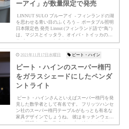
ーアイ」が数量限定で発売
LINNUT SULO ブルーアイ - フィンランドの湖
を思わせる青い目のふくろう – ポータブル照明
日本限定色 発売 Linnut (フィンランド語で“鳥”）
は、マジスとイッタラ、オイバ・トイッカのコ
ラボレーションから生まれたコレクションで
す。 フィンランドの偉大なガ...
2021年11月17日水曜日
ピート・ハイン
ピート・ハインのスーパー楕円
をガラスシェードにしたペンダ
ントライト
ピート・ハインさんといえばスーパー楕円を発
見した数学者として有名です。 フリッツハンセ
ン社のスーパー楕円テーブルがもっとも有名な
家具デザインでしょうね。 彼はキッチンウェア
から照明まで実は数多くのプロダクトデザイン