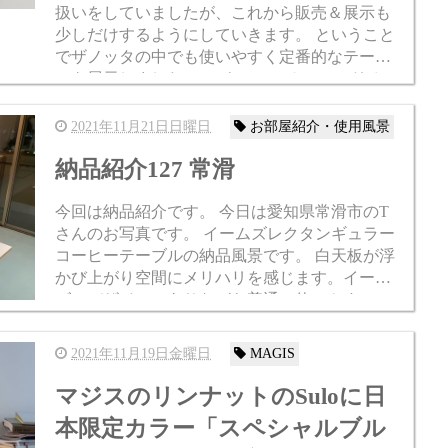
扱いをしていましたが、これから販売＆展示も
少しだけするようにしていきます。 ということ
でザノッタの中でも使いやすく定番的なテーブ
ルを展示しました。 アキッレ・カスティリオー
ニさんが1978年にデザインをした「クマノ(Cum
a...
2021年11月21日日曜日
お部屋紹介・使用風景
納品紹介127 常滑
今回は納品紹介です。 今日は愛知県常滑市のT
さんのお写真です。 イームズレクタンギュラー
コーヒーテーブルの納品風景です。 白天板が浮
かび上がり空間にメリハリを感じます。イーム
ズのデザインでありながら普通に使いやすいコ
ーヒーテーブルなのが良いですね。 格好良いキ
ャビネットがあります...
2021年11月19日金曜日
MAGIS
マジスのリンナットのSuloに日
本限定カラー「スペシャルブル