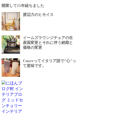
開業して15年経ちました
渡辺力のヒモイス
イームズラウンジチェアの生
産国変更とそれに伴う納期と
価格の変更
Cuoreってイタリア語で"心"っ
て意味です。