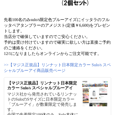
先着100名のみsulo/s限定色ブルーアイズにイッタラのフル
ッタペアタンブラーのアメジスト(定価￥6,600)をプレゼン
トします。
当店分で確保していますのでご安心ください。
予約は受け付けていますので確実に欲しい方は直接ご予約
のご連絡をください。
12/1になりましたらオンラインからご注文可能です。
>>【マジス正規品】リンナット日本限定カラー Sulo/s スペ
シャルブルーアイ商品販売ページ
【マジス正規品】リンナット日本限定
カラー Sulo/s スペシャルブルーアイ
マジス社から発売されているリンナッ
トのSuloのSサイズに日本限定カラー
「ブルーアイ」が数量限定で発売しま
す。
全国で先着限定100体のみ、Sulo本体に