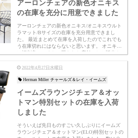
アーロンチェアの新色オニキス
の在庫を充分に用意できました
アーロンチェアの新色オニキス/オニキスウルト
ラマット/Bサイズの在庫を充分用意できまし
た。 最近まとめて在庫を入荷したのでこれでも
う在庫切れにはならないと思います。 オニキス
は評判良いですね。限られた店舗でしか販売さ
れていないので、扱いがちょっと特殊なアーロ
ンチェアです。 以前の...
2022年4月27日水曜日
Herman Miller チャールズ＆レイ・イームズ
イームズラウンジチェア＆オッ
トマン特別セットの在庫を入荷
しました
そういえば先日ものすごい久しぶりにイームズ
ラウンジチェア＆オットマン(ELO)特別セットの