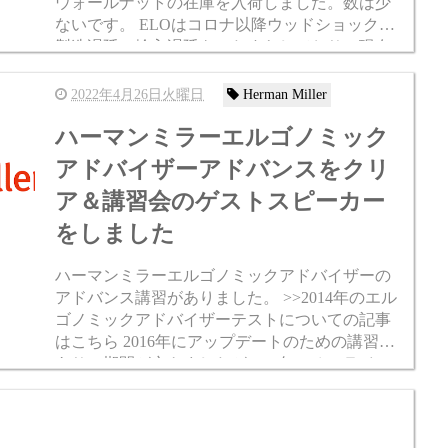
ウォールナットの在庫を入荷しました。数は少
ないです。 ELOはコロナ以降ウッドショックや
製造遅延、輸入遅延をひたすらしており、現在
までも納期については未定な状況が続く製品で
す。 一応公式納期...
2022年4月26日火曜日
Herman Miller
ハーマンミラーエルゴノミック
アドバイザーアドバンスをクリ
ア＆講習会のゲストスピーカー
をしました
ハーマンミラーエルゴノミックアドバイザーの
アドバンス講習がありました。 >>2014年のエル
ゴノミックアドバイザーテストについての記事
はこちら 2016年にアップデートのための講習が
あり、期間が空きましたが2022年にオンライン
で開催しました。 これは既存のアドバイザ...