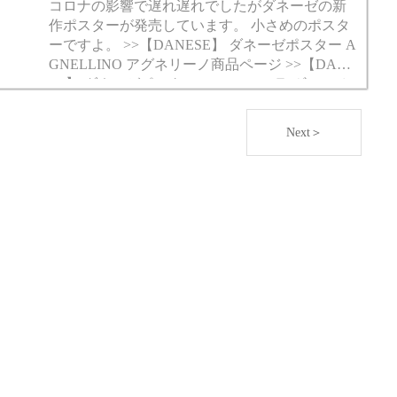
コロナの影響で遅れ遅れでしたがダネーゼの新
作ポスターが発売しています。 小さめのポスタ
ーですよ。 >>【DANESE】 ダネーゼポスター A
GNELLINO アグネリーノ商品ページ >>【DANE
SE】 ダネーゼポスター LA VOLPE ラ ヴォルペ
商品...
Next＞