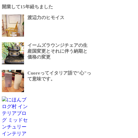
開業して15年経ちました
渡辺力のヒモイス
イームズラウンジチェアの生
産国変更とそれに伴う納期と
価格の変更
Cuoreってイタリア語で"心"っ
て意味です。