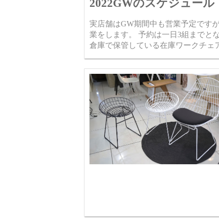
2022GWのスケジュール
実店舗はGW期間中も営業予定です
業をします。 予約は一日3組までと
倉庫で保管している在庫ワークチェア類 (在庫一覧