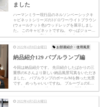
ました
ハーマンミラー現行品のネルソンベーシックキ
ャビネットシリーズの3ドロワー/ライトブラウン
(ウォールナット色)/ウッドレッグを展示しまし
た。 このキャビネットですね。 やっぱジョー
ジ・ネルソンと言えばこのシリーズですよ。 シ
ンエッジグループも好きですけど、ベーシック
も手軽さが好きで...
2022年4月8日金曜日
お部屋紹介・使用風景
納品紹介129 バブルランプ編
今回は納品紹介です。 先日紹介したばかりの三
重県のKさんより新しい納品風景写真をいただき
ました。 バブルランプのボール/Mを飾った光景
です。 めっちゃいいですね。 プルーヴェのEM
テーブルとスタンダードチェアとも相性ばっち
りです。 ちょっとわかりづらいですけどテレビ
の前にネルソン...
2022年4月5日火曜日