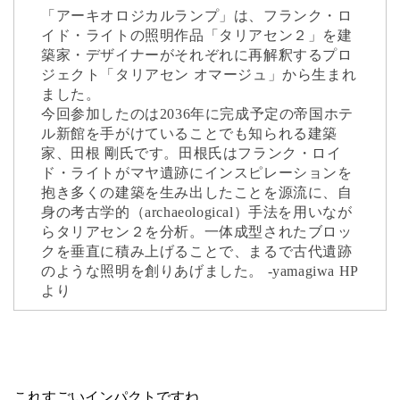
「アーキオロジカルランプ」は、フランク・ロ
イド・ライトの照明作品「タリアセン２」を建
築家・デザイナーがそれぞれに再解釈するプロ
ジェクト「タリアセン オマージュ」から生まれ
ました。
今回参加したのは2036年に完成予定の帝国ホテ
ル新館を手がけていることでも知られる建築
家、田根 剛氏です。田根氏はフランク・ロイ
ド・ライトがマヤ遺跡にインスピレーションを
抱き多くの建築を生み出したことを源流に、自
身の考古学的（archaeological）手法を用いなが
らタリアセン２を分析。一体成型されたブロッ
クを垂直に積み上げることで、まるで古代遺跡
のような照明を創りあげました。 -yamagiwa HP
より
これすごいインパクトですね。