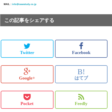
info@casestudy.co.jp
MAIL :
この記事をシェアする
Twitter
Facebook
B!
Google+
はてブ
Pocket
Feedly