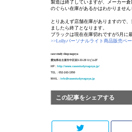
製造は終了していますが、メーカー倉
のぐらい在庫があるかはわかりません
とりあえず店舗在庫がありますので、
ましたら終了となります。
ブラックは現在在庫切れですが5月に
>>Lollyパーソナルライト商品販売ペ
case study shop nagoya
愛知県名古屋市中区栄3-33-28 Uビル2F
http://www.casestudynagoya.jp/
HP :
TEL : 052-243-1950
info@casestudynagoya.jp
MAIL :
この記事をシェアする