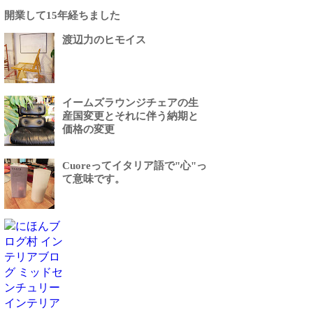
開業して15年経ちました
渡辺力のヒモイス
イームズラウンジチェアの生
産国変更とそれに伴う納期と
価格の変更
Cuoreってイタリア語で"心"っ
て意味です。