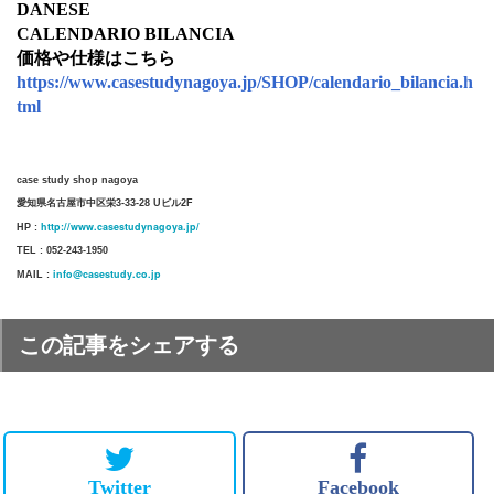
DANESE
CALENDARIO BILANCIA
価格や仕様はこちら
https://www.casestudynagoya.jp/SHOP/calendario_bilancia.h
tml
case study shop nagoya
愛知県名古屋市中区栄3-33-28 Uビル2F
http://www.casestudynagoya.jp/
HP :
TEL : 052-243-1950
info@casestudy.co.jp
MAIL :
この記事をシェアする
Twitter
Facebook