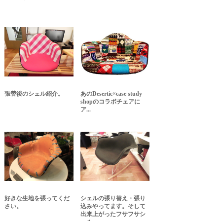
張替後のシェル紹介。
あのDesertic×case study
shopのコラボチェアに
ア...
好きな生地を張ってくだ
シェルの張り替え・張り
さい。
込みやってます。そして
出来上がったフサフサシ