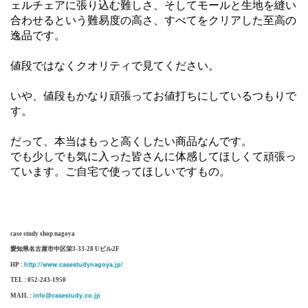
ェルチェアに張り込む難しさ、そしてモールと生地を縫い
合わせるという難易度の高さ、すべてをクリアした至高の
逸品です。
値段ではなくクオリティで見てください。
いや、値段もかなり頑張ってお値打ちにしているつもりで
す。
だって、本当はもっと高くしたい商品なんです。
でも少しでも気に入った皆さんに体感してほしくて頑張っ
ています。ご自宅で使ってほしいですもの。
case study shop nagoya
愛知県名古屋市中区栄3-33-28 Uビル2F
http://www.casestudynagoya.jp/
HP :
TEL : 052-243-1950
info@casestudy.co.jp
MAIL :