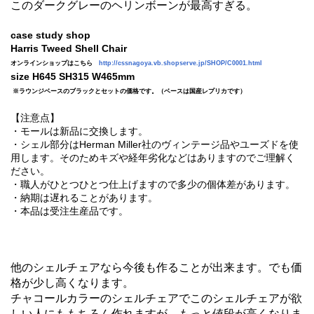
このダークグレーのヘリンボーンが最高すぎる。
case study shop
Harris Tweed Shell Chair
オンラインショップはこちら
http://cssnagoya.vb.shopserve.jp/SHOP/C0001.html
size H645 SH315 W465mm
※ラウンジベースのブラックとセットの価格です。（ベースは国産レプリカです）
【注意点】
・モールは新品に交換します。
・シェル部分はHerman Miller社のヴィンテージ品やユーズドを使
用します。そのためキズや経年劣化などはありますのでご理解く
ださい。
・職人がひとつひとつ仕上げますので多少の個体差があります。
・納期は遅れることがあります。
・本品は受注生産品です。
他のシェルチェアなら今後も作ることが出来ます。でも価
格が少し高くなります。
チャコールカラーのシェルチェアでこのシェルチェアが欲
しい人にももちろん作れますが、もっと値段が高くなりま