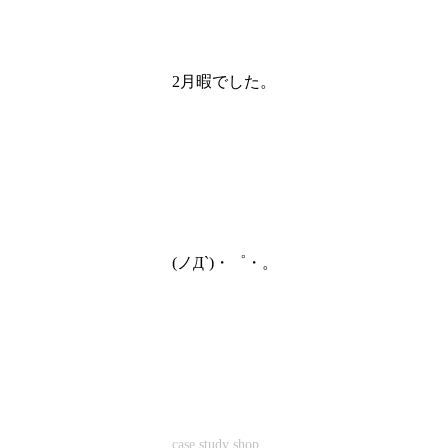
2月暇でした。
(ノД`)・゜・。
case study shop