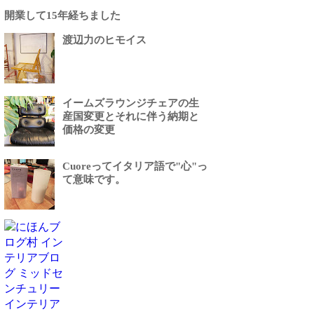
開業して15年経ちました
渡辺力のヒモイス
イームズラウンジチェアの生
産国変更とそれに伴う納期と
価格の変更
Cuoreってイタリア語で"心"っ
て意味です。