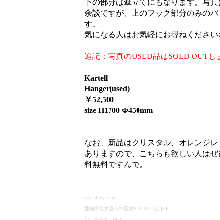
下の部分は傘立てにもなります。写真
余談ですが、上のフック部分のみのバ
す。
気になる人はお気軽にお尋ねください
追記：写真のUSED品はSOLD OUT
Kartell
Hanger(used)
￥52,500
size H1700 Φ450mm
なお、新品はクリスタル、オレンジレ
ありますので、こちらも欲しい人はぜひご
料無料ですんで。
case study shop
愛知県名古屋市中区栄3-33-28 Uビル2F
TEL 052-243-1950