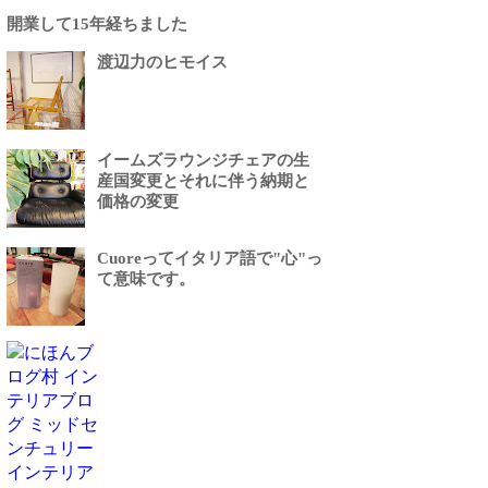
開業して15年経ちました
渡辺力のヒモイス
イームズラウンジチェアの生
産国変更とそれに伴う納期と
価格の変更
Cuoreってイタリア語で"心"っ
て意味です。