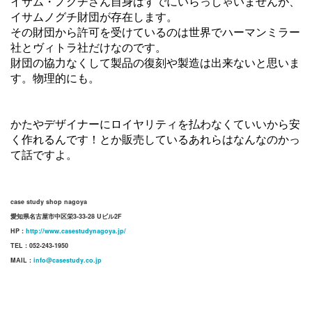
イサム・ノグチさん自身はすでにいらっしゃいませんが、
イサムノグチ財団が存在します。
その財団から許可を受けているのは世界でハーマンミラー
社とヴィトラ社だけなのです。
財団の協力なくして製品の復刻や製造は出来ないと思いま
す。物理的にも。
かたやデザイナーにロイヤリティを払わなくていいから安
く作れるんです！とか販売しているあれらはなんなのかっ
て話ですよ。
case study shop nagoya
愛知県名古屋市中区栄3-33-28 Uビル2F
HP :
http://www.casestudynagoya.jp/
TEL : 052-243-1950
MAIL :
info@casestudy.co.jp