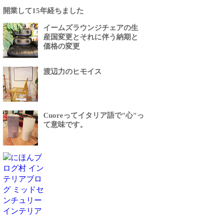
開業して15年経ちました
イームズラウンジチェアの生
産国変更とそれに伴う納期と
価格の変更
渡辺力のヒモイス
Cuoreってイタリア語で"心"っ
て意味です。