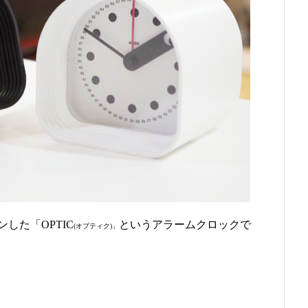
した「OPTIC
というアラームクロックで
(オプティク)」