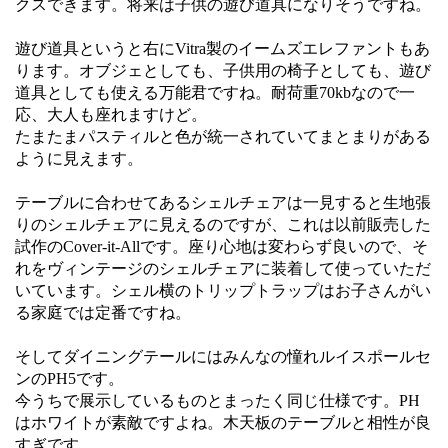
クスできます。将来は子供の遊び道具になりそうですね。
遊び道具というと右にVitra製のイームズエレファントもあ
ります。オブジェとしても、子供用の椅子としても、遊び
道具としても使える万能君ですね。耐荷重70kbなので一
応、大人も座れますけど。
たまたまパスティルと色が統一されていてまとまりがある
ように見えます。
テーブルに合わせてあるシェルチェアは一見すると生地張
りのシェルチェアに見えるのですが、これは以前販売した
試作のCover-it-Allです。座り心地は変わらず良いので、そ
れをヴィンテージのシェルチェアに装着して使っていただ
いています。シェル横のトリップトラップはお子さんがい
る家庭では定番ですね。
そしてダイニングテールにはみんなの憧れルイスポールセ
ンのPH5です。
今うちで展示しているものとまったく同じ仕様です。PH
はホワイトが素敵ですよね。木天板のテーブルと相性が良
すぎです。