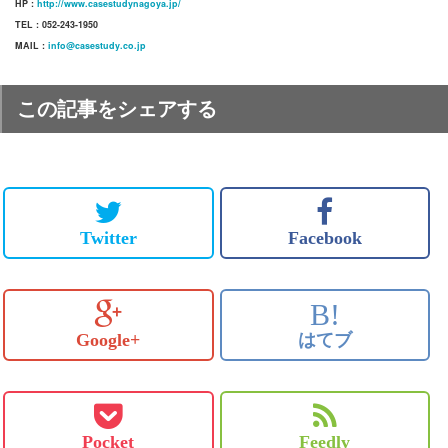
HP :
http://www.casestudynagoya.jp/
TEL : 052-243-1950
MAIL :
info@casestudy.co.jp
この記事をシェアする
Twitter
Facebook
B!
Google+
はてブ
Pocket
Feedly