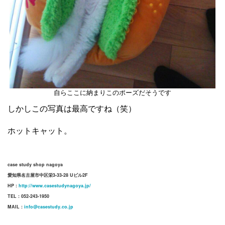
自らここに納まりこのポーズだそうです
しかしこの写真は最高ですね（笑）
ホットキャット。
case study shop nagoya
愛知県名古屋市中区栄3-33-28 Uビル2F
HP :
http://www.casestudynagoya.jp/
TEL : 052-243-1950
MAIL :
info@casestudy.co.jp