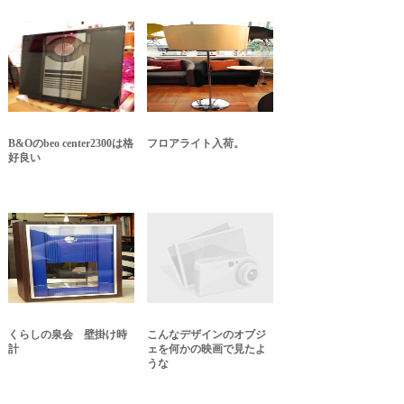
B&Oのbeo center2300は格
フロアライト入荷。
好良い
くらしの泉会 壁掛け時
こんなデザインのオブジ
計
ェを何かの映画で見たよ
うな