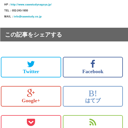
HP :
http://www.casestudynagoya.jp/
TEL : 052-243-1950
MAIL :
info@casestudy.co.jp
この記事をシェアする
Twitter
Facebook
B!
Google+
はてブ