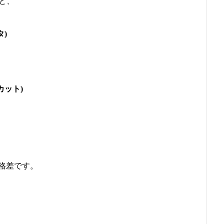
すと、
タ)
スカット)
格差です。