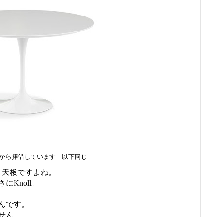
ore USから拝借しています 以下同じ
ト天板ですよね。
Knoll。
んです。
せん。