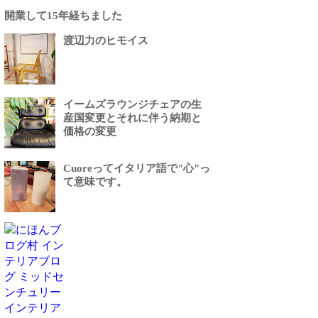
開業して15年経ちました
渡辺力のヒモイス
イームズラウンジチェアの生
産国変更とそれに伴う納期と
価格の変更
Cuoreってイタリア語で"心"っ
て意味です。