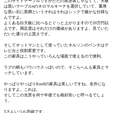
このサイドテーブルですがただの黒塗装じゃなくて、天板
は黒いマーブル
のネロマルキーナを選択していて、重厚
※
な黒い石に黒脚というそれはそれはシックで厳かな仕様な
んですよ。
よくある白天板に比べるとぐっと上がりますので20万円以
上です。満足度はそれだけの価値がありますよ。見ていた
だいた通りの上質さです。
そしてオットマンとして使っていたネルソンのベンチはテ
レビ台と役割変更です。
この家具はこうやっていろんな場面で使えるので便利。
ラグの柄もバウハウスっぽいので、そこらへんも家具とマ
ッチしています。
やっぱりやっぱりKnollの家具は美しいですね。名作にな
りますよ。これは。
そしてこの光景を何十年後でも格好良いと呼べるでしょ
う。
Tさんいつも恐縮です。