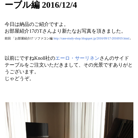
ーブル編 2016/12/4
今日は納品のご紹介ですよ。
お部屋紹介17のTさんより新たなお写真を頂きました。
前回 「お部屋紹介17 ソファコン編
http://case-study-shop.blogspot.jp/2016/09/17-2016919.html
」
以前にですねKnoll社の
エーロ・サーリネン
さんのサイド
テーブルをご注文いただきまして、その光景ですありがと
うございます。
じゃどうぞ。