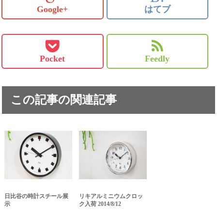
Google+
はてブ
Pocket
Feedly
この記事の関連記事
日比谷の時計スチール展
リキアルミニウムクロッ
示
ク入荷 2014/8/12