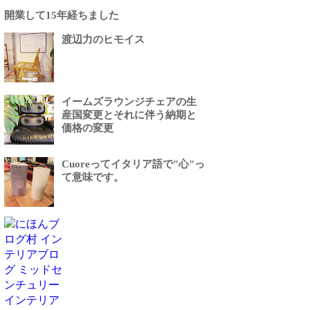
開業して15年経ちました
渡辺力のヒモイス
イームズラウンジチェアの生
産国変更とそれに伴う納期と
価格の変更
Cuoreってイタリア語で"心"っ
て意味です。