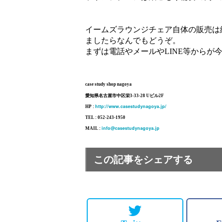
イームズラウンジチェア自体の販売は
ましたらなんでもどうぞ。
まずは電話やメールやLINE等からが
case study shop nagoya
愛知県名古屋市中区栄3-33-28 Uビル2F
http://www.casestudynagoya.jp/
HP :
TEL : 052-243-1950
info@casestudynagoya.jp
MAIL :
この記事をシェアする