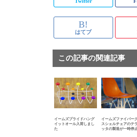
Twitter
F
B!
はてブ
この記事の関連記事
イームズプライドハング
イームズファイバー
イットオール入荷しまし
スシェルチェアのテ
た
ッタの製造が一時停