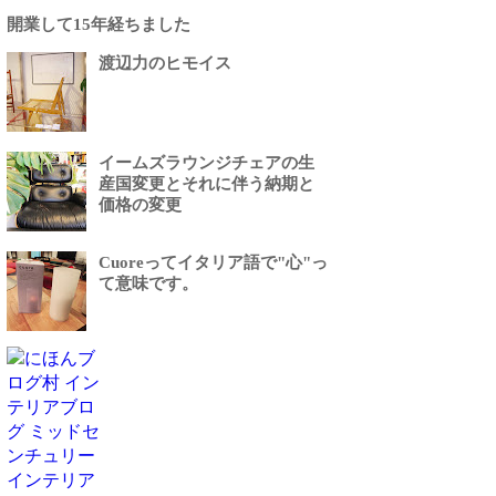
開業して15年経ちました
渡辺力のヒモイス
イームズラウンジチェアの生
産国変更とそれに伴う納期と
価格の変更
Cuoreってイタリア語で"心"っ
て意味です。