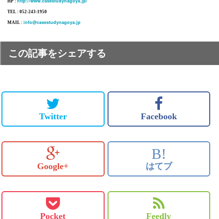
http://www.casestudynagoya.jp/
HP :
TEL : 052-243-1950
info@casestudynagoya.jp
MAIL :
この記事をシェアする
Twitter
Facebook
B!
Google+
はてブ
Pocket
Feedly