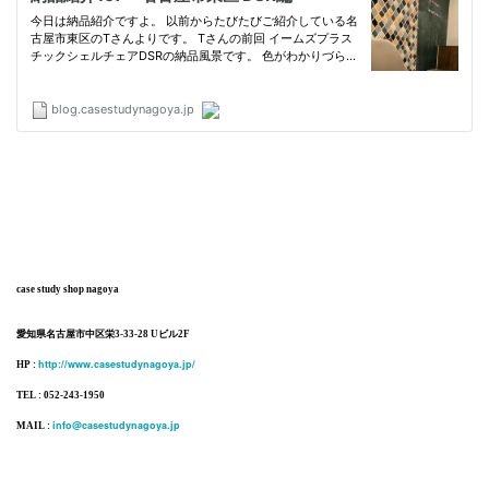
case study shop nagoya
愛知県名古屋市中区栄3-33-28 Uビル2F
http://www.casestudynagoya.jp/
HP :
TEL : 052-243-1950
info@casestudynagoya.jp
MAIL :