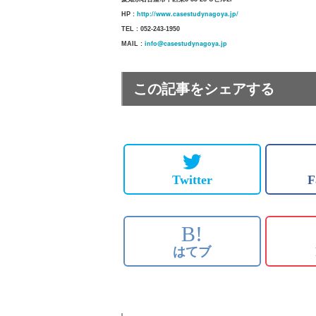
http://www.casestudynagoya.jp/
HP :
TEL : 052-243-1950
info@casestudynagoya.jp
MAIL :
この記事をシェアする
Twitter
F
B!
はてブ